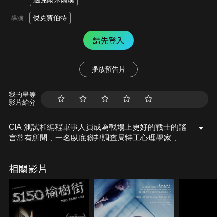
邁克爾米爾漢
傑克賈伯特
導演
請先登入
播放預告片
我的星等
影片給分
CIA 測試和編程軍事人員成為戰場上更好的戰士的謠
言常有所聞，一名臥底聯邦調查局特工心理學家，被
不知名對手俘虜。並被要求對世界上最強大的犯罪集
團成員進行酷刑，她面臨道德困境，必須在茫茫荒野
相關影片
中找到離開的路才能生存。