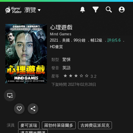
Hami Video
瀏覽
心理遊戲
Mind Games
2021．美國．99分鐘 ．
輔12級
．
評分5.6
．
HD畫質
驚悚
類型
英語
發音
3.2
星等
下架時間 2027年02月28日
演員
麥可派瑞
羅勃特萊薩爾多
吉姆費茲派屈克