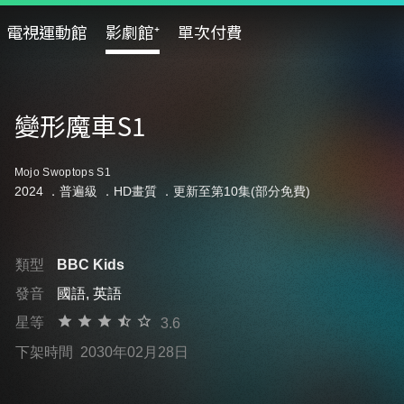
電視運動館
影劇館⁺
單次付費
變形魔車S1
Mojo Swoptops S1
2024 ．
普遍級
．HD畫質 ．更新至第10集(部分免費)
類型
BBC Kids
發音
國語, 英語
星等
3.6
下架時間
2030年02月28日