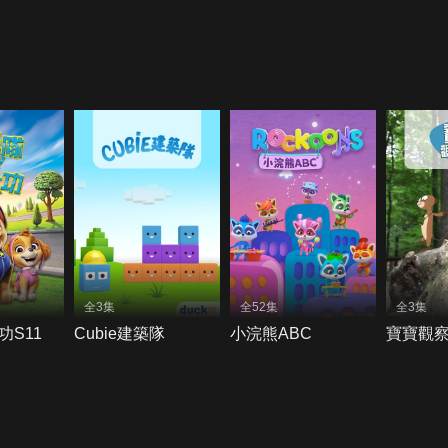
全3集
全52集
全3集
功S11
Cubie建築隊
小浣熊ABC
寶寶觀