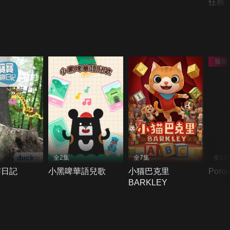
任務
全2集
全7集
全13
察日記
小黑啤華語兒歌
小猫巴克里
Poro
BARKLEY