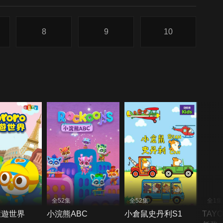
8
9
10
全52集
全52集
全1集
o環遊世界
小浣熊ABC
小倉鼠史丹利S1
TAY