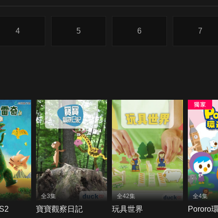
4
5
6
7
全3集
全42集
全4集
S2
寶寶觀察日記
玩具世界
Poror