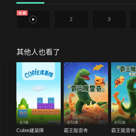
免費
1
2
3
其他人也看了
全3集
全52集
全52集
Cubie建築隊
霸王龍雷奇
霸王龍雷奇