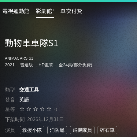
電視運動館
影劇館⁺
單次付費
動物車車隊S1
ANIMACARS S1
2021 ．
普遍級
．HD畫質 ．全24集(部分免費)
類型
交通工具
發音
英語
星等
0
下架時間
2026年12月31日
演員
救援小隊
消防龜
飛機隊員
碎石車