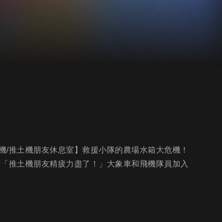
機/推土機朋友休息室】救援小隊的農場水箱大危機！
話「推土機朋友精疲力盡了！」大象車和飛機隊員加入