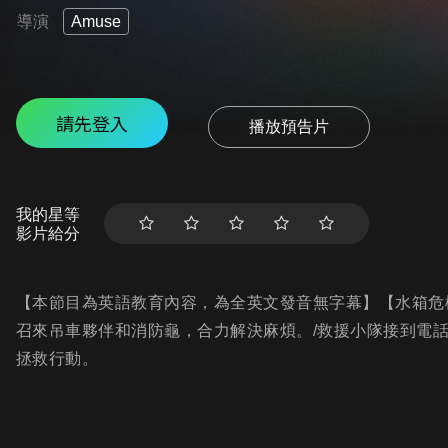
導演
Amuse
請先登入
播放預告片
我的星等
影片給分
【本節目為英語教育內容，為全英文發⾳無字幕】【水箱危
召來吊車夥伴和消防龜，合力解決麻煩。/救援小隊接到電
拯救行動。