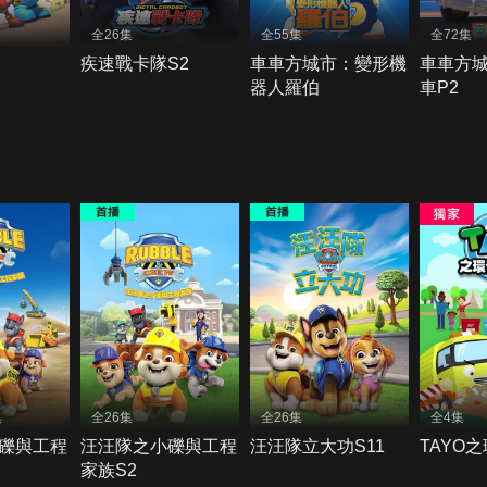
全26集
全55集
全72集
疾速戰卡隊S2
車車方城市：變形機
車車方
器人羅伯
車P2
集
全26集
全26集
全4集
礫與工程
汪汪隊之小礫與工程
汪汪隊立大功S11
TAYO
家族S2