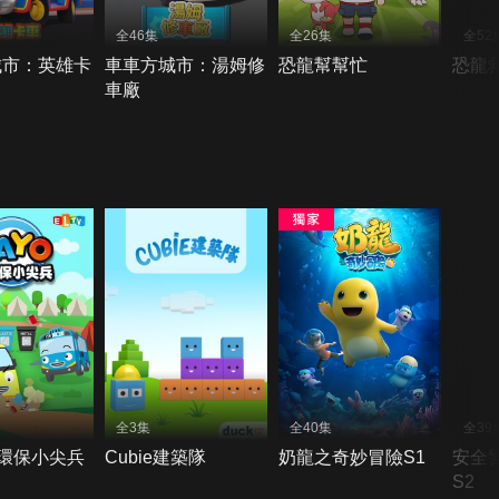
全46集
全26集
全52
城市：英雄卡
車車方城市：湯姆修
恐龍幫幫忙
恐龍
車廠
全3集
全40集
全39
之環保小尖兵
Cubie建築隊
奶龍之奇妙冒險S1
安全
S2