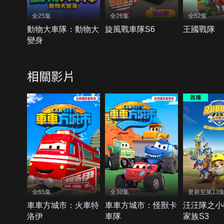
全25集
全26集
全52集
動物大車隊：動物大
旋風戰車隊S6
王國戰隊
變身
相關影片
全65集
全30集
更新至第13
車車方城市：火車特
車車方城市：怪獸卡
汪汪隊之小
洛伊
車隊
家族S3