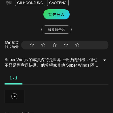
GILHOONJUNG
CAOFENG
導演
請先登入
播放預告片
我的星等
影片給分
Super Wings 的成員傑特是世界上最快的飛機，但他
不只是願意送快遞。他希望像其他 Super Wings 隊友
一樣受歡迎。當比利·威利綁架了一群無辜的人質
時，傑特決定幫助人類女孩菲菲救出她的母親，並試
1 - 1
圖讓菲菲與她的父母重聚。在危機時刻，Super
Wings 團隊團結一致，共同作戰！
1