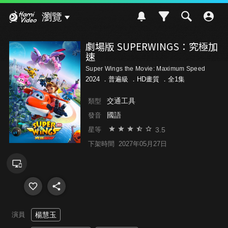
Hami Video
瀏覽
劇場版 SUPERWINGS：究極加
速
Super Wings the Movie: Maximum Speed
2024 ．
普遍級
．HD畫質 ．全1集
交通工具
類型
國語
發音
3.5
星等
下架時間
2027年05月27日
演員
楊慧玉