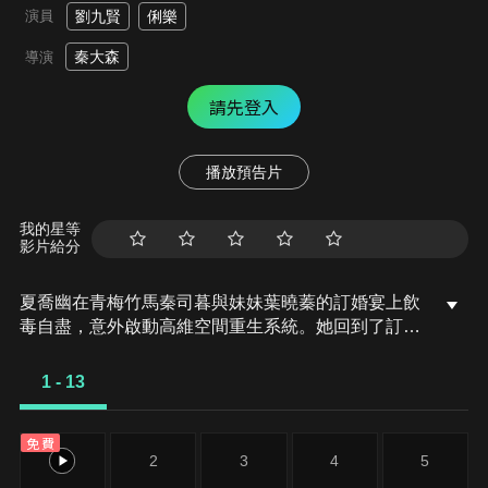
演員
劉九賢
俐樂
秦大森
導演
請先登入
播放預告片
我的星等
影片給分
夏喬幽在青梅竹馬秦司暮與妹妹葉曉蓁的訂婚宴上飲
毒自盡，意外啟動高維空間重生系統。她回到了訂婚
宴的三天前，面對冷漠的未婚夫和心機的妹妹，喬幽
決定利用重生的機會查明真相並改寫自己的悲劇結
1 - 13
局。
免費
1
2
3
4
5