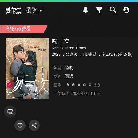
Hami Video
瀏覽
部份免費看
吻三次
Kiss U Three Times
2023 ．
普遍級
．HD畫質 ．全13集(部分免費)
陸劇
類型
國語
發音
3.8
星等
下架時間
2028年05月31日