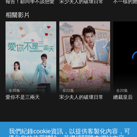
報告！顧同學不談戀愛
宋少夫人的破壞日常
不一樣的
相關影片
全36集
全22集
全20集
愛你不是三兩天
宋少夫人的破壞日常
總裁皇后
我們紀錄cookie資訊，以提供客製化內容，可
{{notifyMsg}}