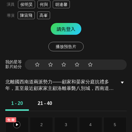
演員
侯明昊
何與
胡連馨
陳宙飛
高峯
導演
請先登入
播放預告片
我的星等
影片給分
北離國西南道兩派勢力——顧家和晏家分庭抗禮多
年，直至最近顧家家主顧洛離暴斃八別城，西南道魁
首之爭終於拉開序幕。晏家家主晏別天趁顧家無主，
強行欲與顧家二公子顧劍門聯姻，風雨欲來，各方勢
1 - 20
21 - 40
力蠢蠢欲動。而這西南道大城柴桑城竟新開了一家東
歸酒肆，老闆年紀很輕，名叫白東君，小二則是一個
免費
沒錢買酒的江湖浪客司空長風。
1
2
3
4
5