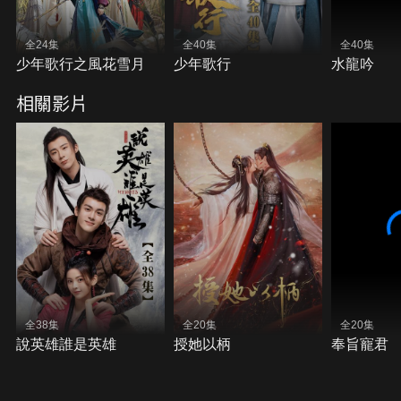
全24集
全40集
全40集
少年歌行之風花雪月
少年歌行
水龍吟
相關影片
全38集
全20集
全20集
說英雄誰是英雄
授她以柄
奉旨寵君