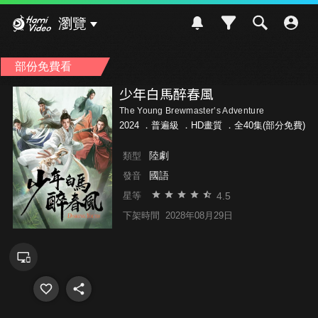
Hami Video
瀏覽
部份免費看
少年白馬醉春風
The Young Brewmaster’s Adventure
2024 ．
普遍級
．HD畫質 ．全40集(部分免費)
陸劇
類型
國語
發音
4.5
星等
下架時間
2028年08月29日