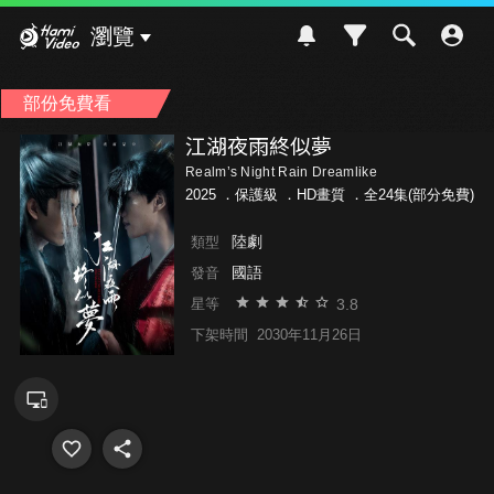
Hami Video
瀏覽
部份免費看
江湖夜雨終似夢
Realm’s Night Rain Dreamlike
2025 ．
保護級
．HD畫質 ．全24集(部分免費)
陸劇
類型
國語
發音
3.8
星等
下架時間
2030年11月26日