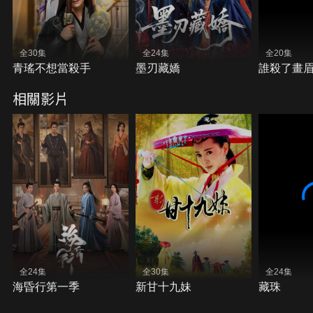
全30集
全24集
全20集
青瑤不想當殺手
墨刃藏嬌
誰殺了畫
相關影片
全24集
全30集
全24集
海昏行第一季
新甘十九妹
藏珠