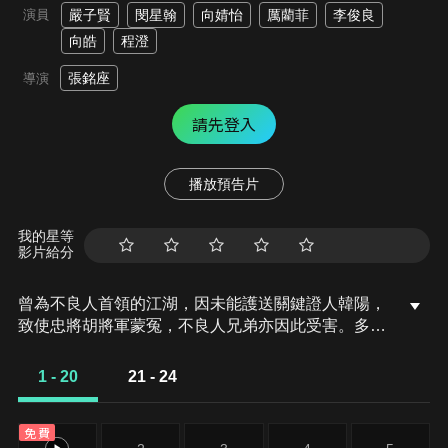
演員
嚴子賢
閔星翰
向婧怡
厲藺菲
李俊良
向皓
程澄
張銘座
導演
請先登入
播放預告片
我的星等
影片給分
曾為不良人首領的江湖，因未能護送關鍵證人韓陽，
致使忠將胡將軍蒙冤，不良人兄弟亦因此受害。多年
後，他受盧家賞識、以武藝報恩，卻最終選擇獨自漂
泊，只求遠離紛爭、過上平凡生活。然而一場與麟鬼
1 - 20
21 - 24
閣惡徒的衝突，再度將他捲入風波。江湖救下孤女蓉
兒，並與舊識夜雨重逢，兩人攜手同行，在亂局之中
免費
守住心中正義、共擔生死險境。