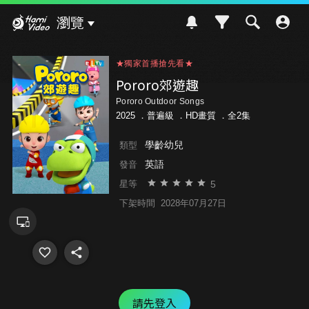
Hami Video
瀏覽
★獨家首播搶先看★
★獨家首播搶先看★
★獨家首播搶先看★
Pororo郊遊趣
Pororo Outdoor Songs
2025 ．
普遍級
．HD畫質 ．全2集
學齡幼兒
類型
英語
發音
5
星等
下架時間
2028年07月27日
請先登入