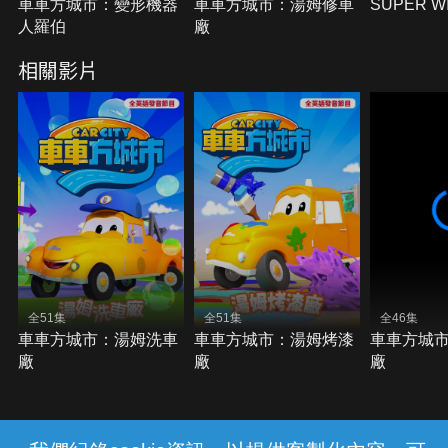
車車方城市：變形機器
車車方城市：湯姆修車
SUPER W
人羅伯
廠
相關影片
全51集
全51集
全46集
車車方城市：湯姆洗車
車車方城市：湯姆烤漆
車車方城
廠
廠
廠