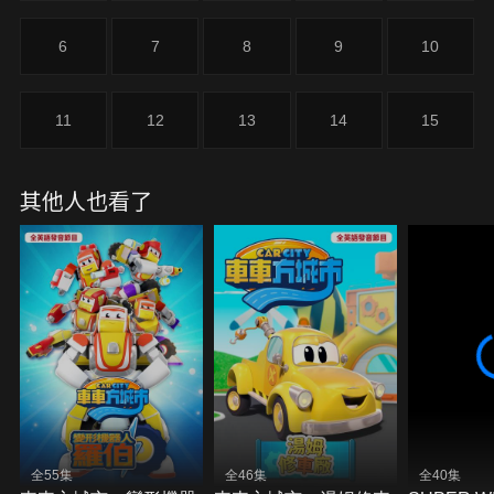
6
7
8
9
10
11
12
13
14
15
其他人也看了
全55集
全46集
全40集