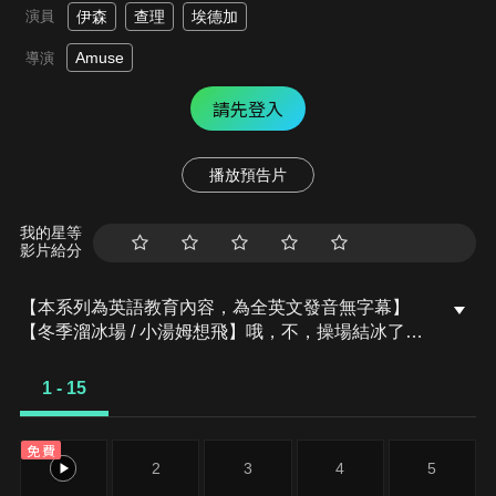
演員
伊森
查理
埃德加
Amuse
導演
請先登入
播放預告片
我的星等
影片給分
【本系列為英語教育內容，為全英文發音無字幕】
【冬季溜冰場 / 小湯姆想飛】哦，不，操場結冰了！
智慧和團隊合作拯救了這個寒冷的日子，小隊建造了
一個溜冰場。
1 - 15
免費
1
2
3
4
5