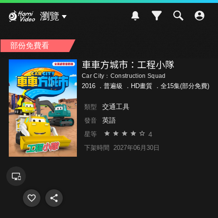
Hami Video
瀏覽
部份免費看
車車方城市：工程小隊
Car City：Construction Squad
2016 ．
普遍級
．HD畫質 ．全15集(部分免費)
交通工具
類型
英語
發音
4
星等
下架時間
2027年06月30日