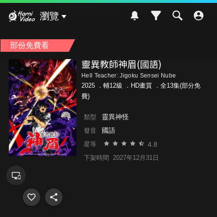
Hami Video
瀏覽
部份免費看
靈異教師神眉(國語)
Hell Teacher: Jigoku Sensei Nube
2025 ．
輔12級
．HD畫質 ．全13集(部分免
費)
靈異神怪
類型
國語
發音
4.8
星等
下架時間
2027年12月31日