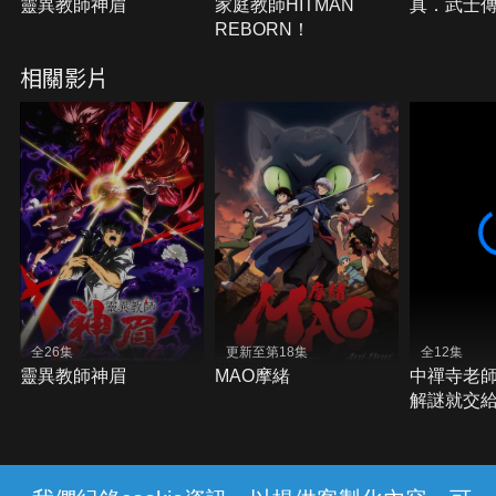
靈異教師神眉
家庭教師HITMAN
真．武士傳Y
REBORN！
相關影片
全26集
更新至第18集
全12集
靈異教師神眉
MAO摩緒
中禪寺老
解謎就交