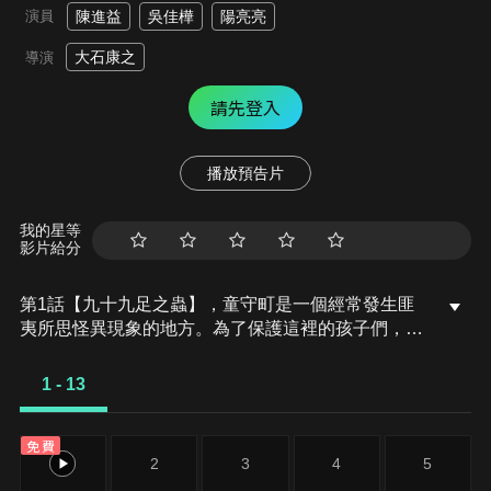
演員
陳進益
吳佳樺
陽亮亮
大石康之
導演
請先登入
播放預告片
我的星等
影片給分
第1話【九十九足之蟲】，童守町是一個經常發生匪
夷所思怪異現象的地方。為了保護這裡的孩子們，一
名教師來到了童守小學，他就是擔任五年三班班導的
鵺野鳴介，綽號「神眉」，同時也是日本唯一的靈能
1 - 13
力教師。上任不久，鵺野便與班上的學生小廣發生了
衝突。同學們都很擔心小廣，因為他無法控制自己的
免費
憤怒，彷彿變了個人似的。但鵺野卻察覺，小廣的背
1
2
3
4
5
後潛伏著一隻妖怪……