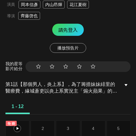
演員
岡本信彥
内山昂輝
花江夏樹
齊藤啓也
導演
請先登入
播放預告片
我的星等
影片給分
第1話【那個男人，炎上系】，為了籌措妹妹緋里的
醫療費，緣城蒼吏以炎上系實況主「煽火蘋果」的身
分活躍於網路世界。在順利湊齊醫藥費後，如今的
他，每天都期待著與遠在他方的緋里互傳訊息。然而
1 - 12
某個夜晚，一名突然現身的男子卻告訴他——「你妹
妹，在一個月前就已經死了。」就在他正心想，昨天
免費
才收到的那些訊息，究竟怎麼回事時，本該死去的緋
1
2
3
4
5
里，竟從眼前的手機中現身！