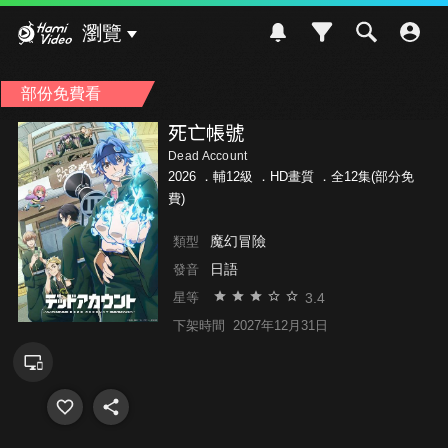
Hami Video
瀏覽
部份免費看
死亡帳號
Dead Account
2026 ．
輔12級
．HD畫質 ．全12集(部分免
費)
魔幻冒險
類型
日語
發音
3.4
星等
下架時間
2027年12月31日