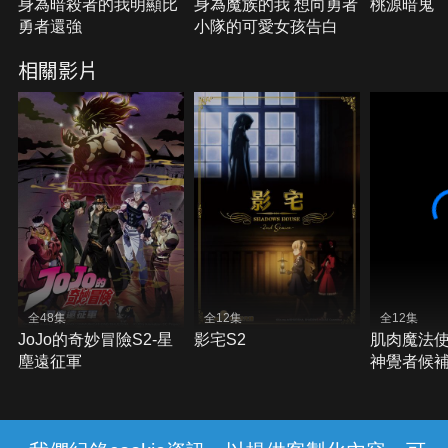
身為暗殺者的我明顯比
身為魔族的我 想向勇者
桃源暗鬼
勇者還強
小隊的可愛女孩告白
相關影片
全48集
全12集
全12集
JoJo的奇妙冒險S2-星
影宅S2
肌肉魔法使-
塵遠征軍
神覺者候