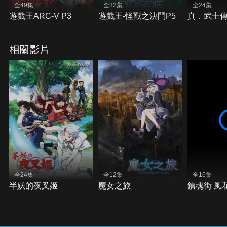
全49集
全32集
全24集
遊戲王ARC-V P3
遊戲王-怪獸之決鬥P5
真．武士傳Y
相關影片
全24集
全12集
全16集
半妖的夜叉姬
魔女之旅
鎮魂街 風