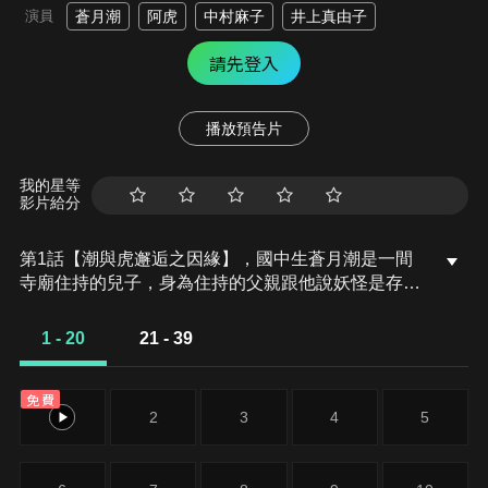
演員
蒼月潮
阿虎
中村麻子
井上真由子
請先登入
播放預告片
我的星等
影片給分
第1話【潮與虎邂逅之因緣】，國中生蒼月潮是一間
寺廟住持的兒子，身為住持的父親跟他說妖怪是存在
的，與寺廟中有一柄除妖長矛的事，但蒼月潮卻從不
相信。某天父親交待他把倉庫的書拿出來曬之後，就
1 - 20
21 - 39
出發旅行了。沒想到他在倉庫搬書時卻無意中發現地
下有一個門，打開之後竟然發現地下室裡居然
免費
有…？！
1
2
3
4
5