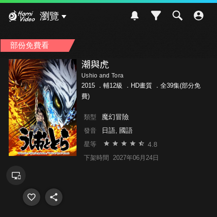
Hami Video
瀏覽
部份免費看
潮與虎
Ushio and Tora
2015 ．
輔12級
．HD畫質 ．全39集(部分免
費)
魔幻冒險
類型
日語, 國語
發音
4.8
星等
下架時間
2027年06月24日