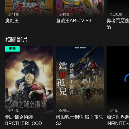
全41集
全49集
全101集
魔動王
遊戲王ARC-V P3
勇者鬥惡
險
相關影片
全64集
全25集
全1集
鋼之鍊金術師
機動戰士鋼彈 鐵血孤兒
加速世界劇
BROTHERHOOD
S2