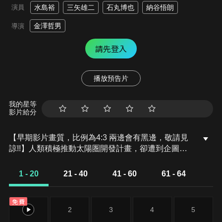
演員
水島裕
三矢雄二
石丸博也
納谷悟朗
金澤哲男
導演
請先登入
播放預告片
我的星等
影片給分
【早期影片畫質，比例為4:3 兩邊會有黑邊，敬請見
諒!!】人類積極推動太陽圏開發計畫，卻遭到企圖征
服地球的吉森星皇帝祖魯的阻撓。肩負守護地球重任
的地球防衛軍成員明神武，因吉森星的入侵而得知自
1 - 20
21 - 40
41 - 60
61 - 64
己的身世——他竟是17年前被送來地球的吉森星人。
明神武將蓋亞等六台機器人合體，化身無敵的「雷霆
免費
王」，迎戰來自吉森星的侵略者。然而，這場戰役卻
1
2
3
4
5
成為他與親哥哥馬克悲劇性對決的開端……。