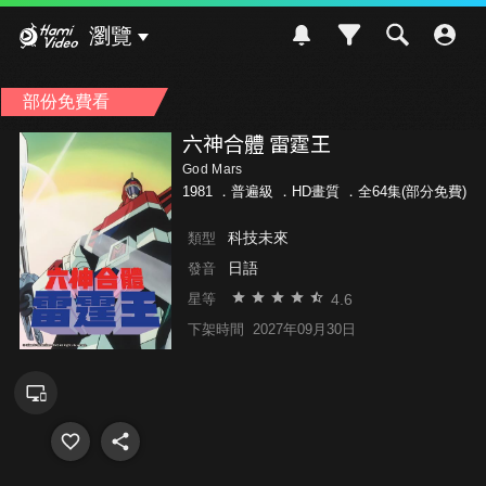
Hami Video
瀏覽
部份免費看
六神合體 雷霆王
God Mars
1981 ．
普遍級
．HD畫質 ．全64集(部分免費)
科技未來
類型
日語
發音
4.6
星等
下架時間
2027年09月30日