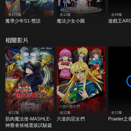
全175集
全12集
全49集
魔導少年S1-雙語
魔法少女小圓
遊戲王ARC
相關影片
全12集
全12集
全13集
肌肉魔法使-MASHLE-
六道的惡女們
Praeter之
神覺者候補選拔試驗篇