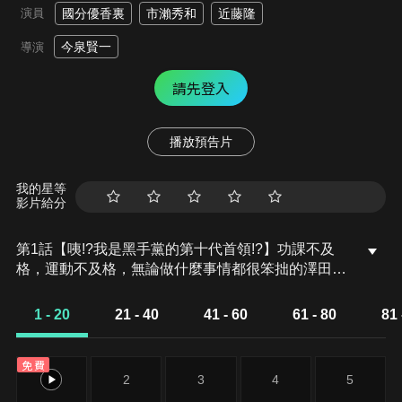
演員
國分優香裏
市瀨秀和
近藤隆
今泉賢一
導演
請先登入
播放預告片
我的星等
影片給分
第1話【咦!?我是黑手黨的第十代首領!?】功課不及
格，運動不及格，無論做什麼事情都很笨拙的澤田綱
吉（通稱阿綱），以自認是喪家犬的個性，過著敷衍
了事的每一天。在這樣的狀況下，一名奇妙的家庭教
1 - 20
21 - 40
41 - 60
61 - 80
81 
師忽然來訪，他是穿著西裝的一個小嬰兒。
免費
1
2
3
4
5