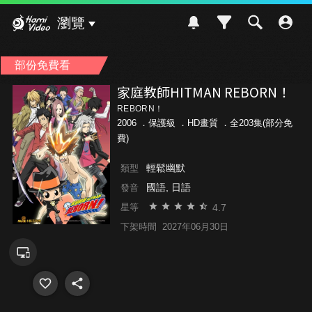
Hami Video
瀏覽
部份免費看
家庭教師HITMAN REBORN！
REBORN！
2006 ．
保護級
．HD畫質 ．全203集(部分免
費)
輕鬆幽默
類型
國語, 日語
發音
4.7
星等
下架時間
2027年06月30日