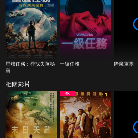
星艦任務：尋找失落秘
一級任務
降魔軍團
寶
相關影片
7.1