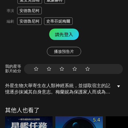
黛安克魯格
威廉赫特
安德魯尼柯
導演
安德魯尼柯
史蒂芬妮梅爾
編劇
請先登入
播放預告片
我的星等
影片給分
外星生物大舉寄生在人類神經系統，並擷取宿主的記
憶逐步抹滅其自身意志。梅蘭妮為保護家人而成為外
星靈魂「漫遊者」的宿主，沒想到即使她的腦部被控
制，卻因豐沛情感而仍保有自我，漫遊者更因不斷讀
其他人也看了
取梅蘭妮的思緒，也愛上梅蘭妮的戀人，共存於一具
軀殼中的兩個靈魂，為了尋找共同的愛人不得不合
5.4
作…