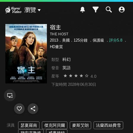
Hami Video
瀏覽
宿主
THE HOST
2013．美國．125分鐘 ．
保護級
．
評分5.8
．
HD畫質
科幻
類型
英語
發音
4.0
星等
下架時間 2028年06月30日
演員
瑟夏羅南
傑克阿貝爾
麥斯艾朗
法蘭西絲費雪