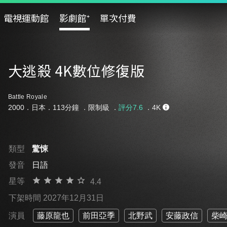
電視運動館
影劇館⁺
單次付費
大逃殺 4K數位修復版
Battle Royale
2000．日本．113分鐘 ．
限制級
．
評分7.6
．4K
類型
驚悚
發音
日語
星等
4.4
下架時間 2027年12月31日
演員
藤原龍也
前田亞季
北野武
安藤政信
柴