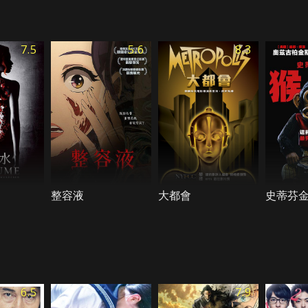
7.5
5.6
8.3
整容液
大都會
史蒂芬
6.5
7.9