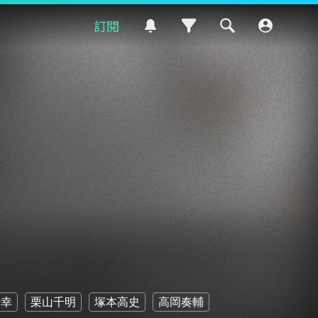
訂閱
崎幸
栗山千明
塚本高史
高岡奏輔