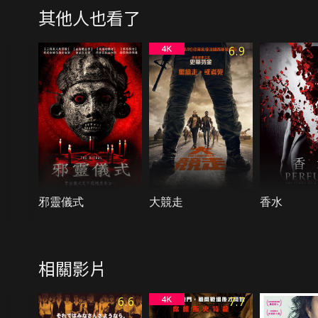
其他人也看了
6.9
邪靈儀式
大競走
香水
相關影片
6.6
7.7