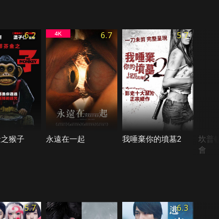
6.2
6.7
5.7
金之猴子
永遠在一起
我唾棄你的墳墓2
坎普
會
5.7
6.3