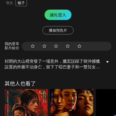
楊子
導演
請先登入
播放預告片
我的星等
影片給分
封閉的大山裡突發了一場意外，臘宏誤踩了韓沖捕獵
設置的炸藥不治身亡，留下了啞巴妻子和一雙兒女。
眾人與韓父商議決定讓韓沖賠錢私了。而啞巴卻穿起
紅衣裳、時哭時笑，完全不在意賠償..
其他人也看了
6.2
8.0