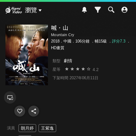
Hami Video
瀏覽
喊．山
Mountain Cry
2018．中國．106分鐘 ．
輔15級
．
評分7.3
．
HD畫質
劇情
類型
4.2
星等
下架時間 2027年06月11日
演員
朗月婷
王紫逸