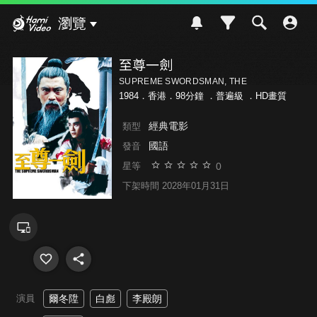
Hami Video
瀏覽
至尊一劍
SUPREME SWORDSMAN, THE
1984．香港．98分鐘 ．
普遍級
．HD畫質
經典電影
類型
國語
發音
0
星等
下架時間 2028年01月31日
演員
爾冬陞
白彪
李殿朗