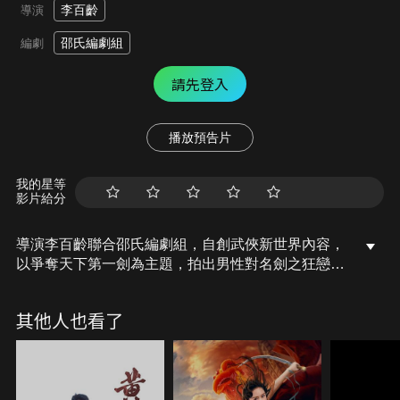
李百齡
導演
邵氏編劇組
編劇
請先登入
播放預告片
我的星等
影片給分
導演李百齡聯合邵氏編劇組，自創武俠新世界內容，
以爭奪天下第一劍為主題，拍出男性對名劍之狂戀，
更動用三名攝影師及五名武術指導，營造出動人心魄
的場面。魔山派秦五新(白彪飾)連敗九十九名劍手，
其他人也看了
終在最後一擊敗在劍神(王戎飾)手上。五新殺死著名
鑄劍師老鷹(谷峰飾)奪取其寶劍，老鷹之子燕北(爾冬
陞飾)矢志為父報仇…