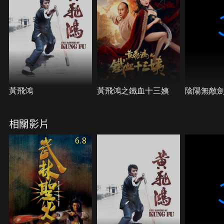
黃飛鴻
黃飛鴻之鐵血十三姨
陰陽無敵
相關影片
6.8