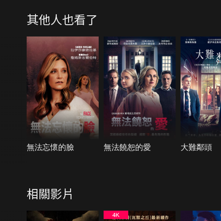
其他人也看了
無法忘懷的臉
無法饒恕的愛
大難鄰頭
相關影片