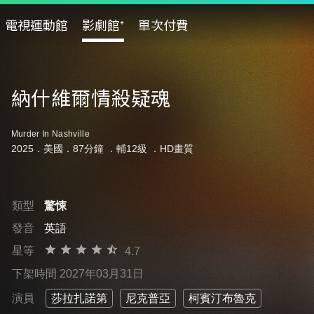
電視運動館
影劇館⁺
單次付費
納什維爾情殺疑魂
Murder In Nashville
2025．美國．87分鐘 ．
輔12級
．HD畫質
類型
驚悚
發音
英語
星等
4.7
下架時間 2027年03月31日
演員
莎拉扎諾第
尼克普亞
柯賓汀布魯克