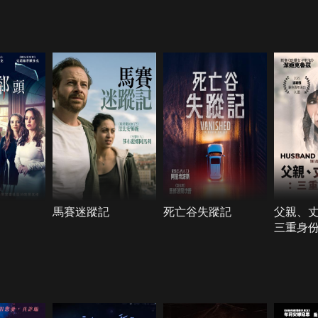
馬賽迷蹤記
死亡谷失蹤記
父親、
三重身