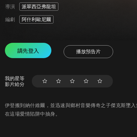
導演
派翠西亞弗龍坦
編劇
阿什利歐尼爾
請先登入
播放預告片
我的星等
影片給分
伊登搬到納什維爾，並迅速與鄉村音樂傳奇之子傑克斯墜入
在這場愛情陷阱中抽身。