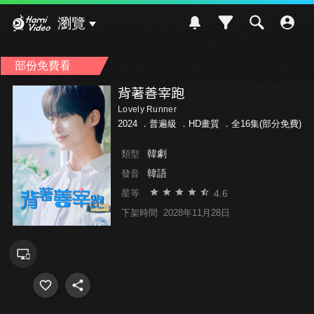
Hami Video
瀏覽
部份免費看
背著善宰跑
Lovely Runner
2024 ．
普遍級
．HD畫質 ．全16集(部分免費)
韓劇
類型
韓語
發音
4.6
星等
下架時間
2028年11月28日