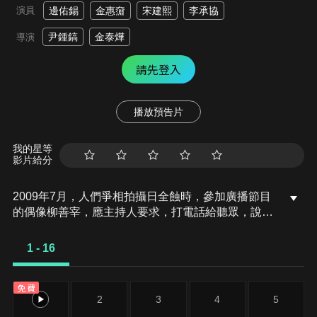
演員
邊佑錫
金惠奫
宋建熙
李承協
尹鍾鎬
金泰燁
導演
請先登入
播放預告片
我的星等
影片給分
2009年7月，人們爭相拍攝日全蝕時，參加廣播節目
的偶像柳善宰，應主持人要求，打電話給聽眾，說是
要將慢跑鞋送給對方。但接到電話的任率，是個連腳
都動彈不得，差點輕生的癱瘓病人，氣得說要燒了電
1 - 16
視台。
免費
1
2
3
4
5