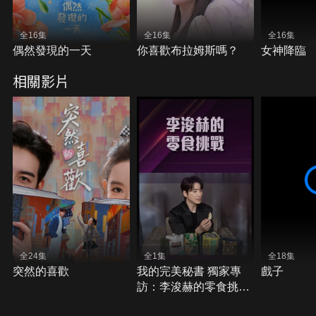
全16集
全16集
全16集
偶然發現的一天
你喜歡布拉姆斯嗎？
女神降臨
相關影片
全24集
全1集
全18集
突然的喜歡
我的完美秘書 獨家專
戲子
訪：李浚赫的零食挑戰
與神秘禮物