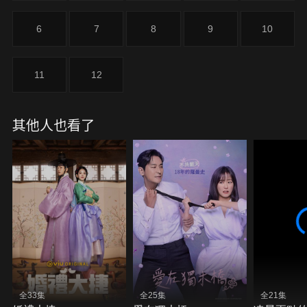
6
7
8
9
10
11
12
其他人也看了
全33集
全25集
全21集