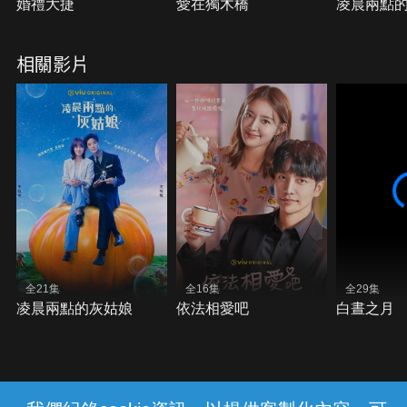
婚禮大捷
愛在獨木橋
凌晨兩點
相關影片
全21集
全16集
全29集
凌晨兩點的灰姑娘
依法相愛吧
白晝之月