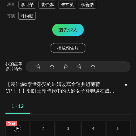
演員
李世榮
裴仁爀
朱玄英
柳善皓
朴尚勳
導演
請先登入
播放預告片
我的星等
影片給分
【裴仁爀x李世榮契約結婚改寫命運共組薄荷
CP！！】朝鮮王朝時代中的大齡女子朴聯遇在成親
當天成了寡婦後意外穿越到了現代，遇上了和與自己
成親的古代丈夫樣貌相同的姜太河，單身主義的財閥
1 - 12
二代為了達成目標，兩人簽下了婚姻契約，充滿奇幻
的愛情故事就此展開。
免費
1
2
3
4
5