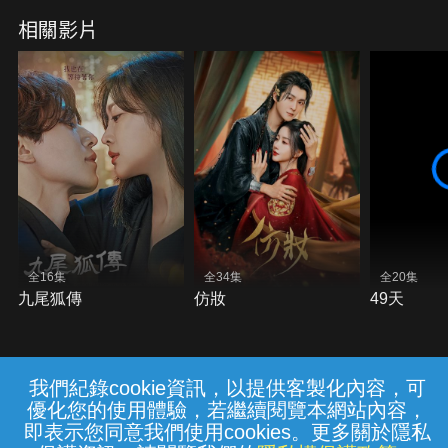
相關影片
全16集
全34集
全20集
九尾狐傳
仿妝
49天
我們紀錄cookie資訊，以提供客製化內容，可
{{notifyMsg}}
優化您的使用體驗，若繼續閱覽本網站內容，
常見問題
線上客服
服務條款
隱私權保護
即表示您同意我們使用cookies。更多關於隱私