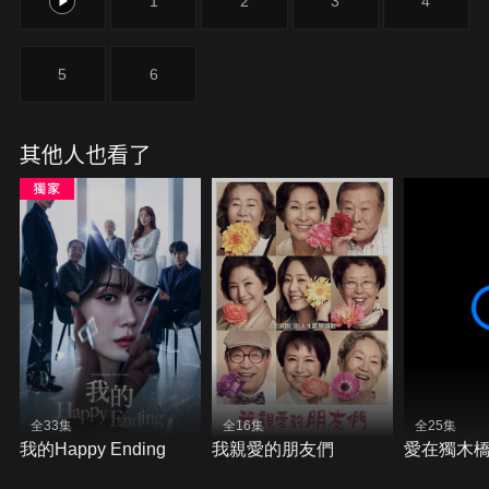
0
1
2
3
4
5
6
其他人也看了
全33集
全16集
全25集
我的Happy Ending
我親愛的朋友們
愛在獨木