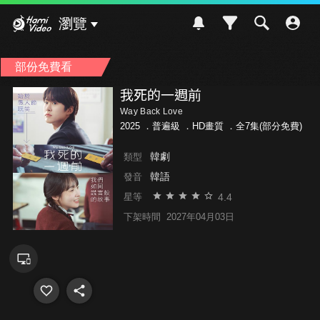
Hami Video
瀏覽
部份免費看
我死的一週前
Way Back Love
2025 ．
普遍級
．HD畫質 ．全7集(部分免費)
韓劇
類型
韓語
發音
4.4
星等
下架時間
2027年04月03日