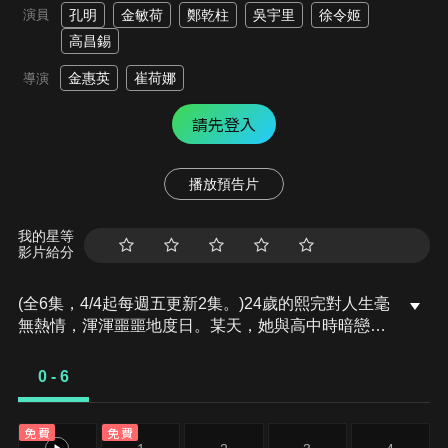
演員
孔明
金敏荷
鄭乾柱
吳宇里
徐令姬
高昌錫
金惠英
崔荷娜
導演
請先登入
播放預告片
我的星等
影片給分
(全6集，4/4起每週五更新2集。)24歲的熙完對人生毫
無熱情，渾渾噩噩地度日。某天，她與高中時暗戀的
青梅竹馬攬圩再次相遇。然而，攬圩早已在高中時期
離世，現在，他化身為死神，出現在熙完面前，告訴
0 - 6
她：她的生命，只剩下一週……
免費
免費