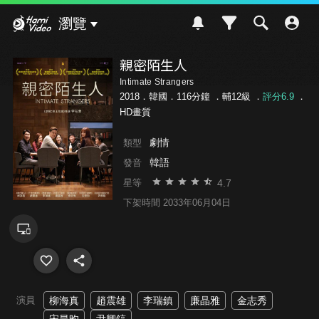
Hami Video
瀏覽
親密陌生人
Intimate Strangers
2018．韓國．116分鐘 ．
輔12級
．
評分6.9
．
HD畫質
劇情
類型
韓語
發音
4.7
星等
下架時間 2033年06月04日
演員
柳海真
趙震雄
李瑞鎮
廉晶雅
金志秀