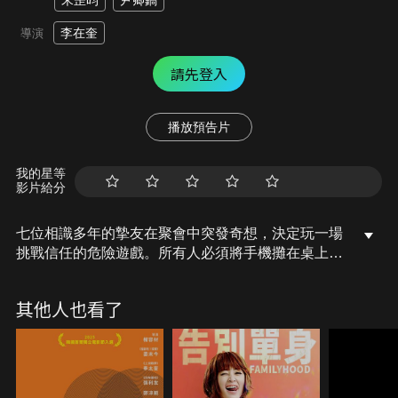
宋昰昀
尹卿鎬
李在奎
導演
請先登入
播放預告片
我的星等
影片給分
七位相識多年的摯友在聚會中突發奇想，決定玩一場
挑戰信任的危險遊戲。所有人必須將手機攤在桌上，
公開當晚收到的每一通電話與每一則簡訊。隨著手機
鈴聲接連響起，隱藏在螢幕背後的祕密被迫赤裸地攤
其他人也看了
在眾人面前，原本和諧的餐桌淪為真相的試煉場，徹
底撼動這群好友看似深厚的情誼。