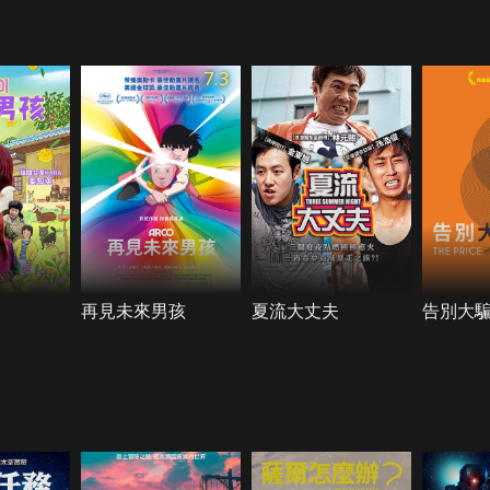
7.3
再見未來男孩
夏流大丈夫
告別大