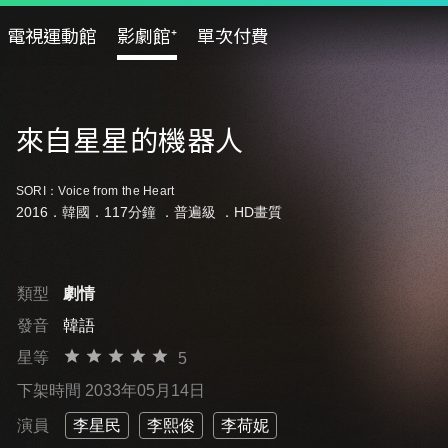
電視運動館
影劇館⁺
單次付費
來自星星的機器人
SORI：Voice from the Heart
2016．韓國．117分鐘 ．
普遍級
．HD畫質
類型
劇情
發音
韓語
星等
5
下架時間 2033年05月14日
演員
李星民
李熙俊
李荷妮