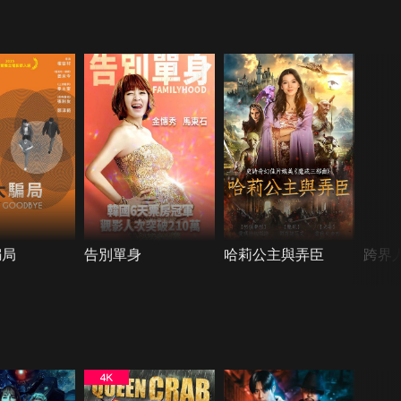
騙局
告別單身
哈莉公主與弄臣
跨界