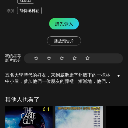
沈凱西
凱特琳科勒
導演
請先登入
播放預告片
我的星等
影片給分
五名大學時代的好友，來到威斯康辛州鄉下的一棟林
中小屋，參加他們一位朋友的葬禮，漸漸地，他們身
邊開始出現一些怪事，那名朋友的老婆行為也越來越
可疑，他們才意識到，這次重逢沒有那麼單純......
其他人也看了
6.1
7.3