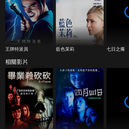
王牌特派員
藍色茉莉
七日之癢
相關影片