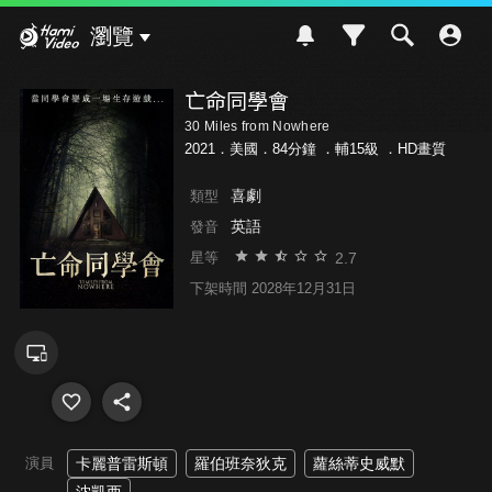
Hami Video
瀏覽
亡命同學會
30 Miles from Nowhere
2021．美國．84分鐘 ．
輔15級
．HD畫質
喜劇
類型
英語
發音
2.7
星等
下架時間 2028年12月31日
演員
卡麗普雷斯頓
羅伯班奈狄克
蘿絲蒂史威默