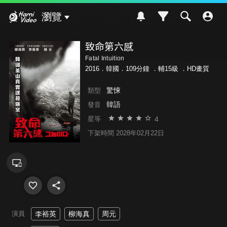
Hami Video
瀏覽
致命第六感
Fatal Intuition
2016．韓國．109分鐘 ．
輔15級
．HD畫質
驚悚
類型
韓語
發音
4
星等
下架時間 2028年02月22日
演員
李裕英
柳海真
周元