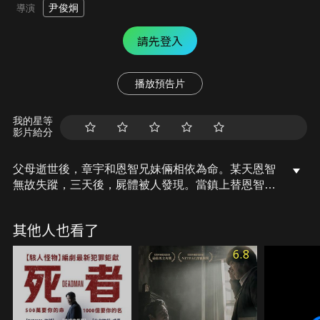
尹俊炯
導演
請先登入
播放預告片
我的星等
影片給分
父母逝世後，章宇和恩智兄妹倆相依為命。某天恩智
無故失蹤，三天後，屍體被人發現。當鎮上替恩智舉
行慰靈儀式時，一名男子形跡可疑，章宇於是展開調
查。詩恩能預見他人死亡，而遭人排斥，恩智是她唯
其他人也看了
一的朋友。儘管事先預見恩智將死，詩恩選擇沉默，
但受不了良心譴責，詩恩主動提供自己所看見的線索
6.8
給章宇…。