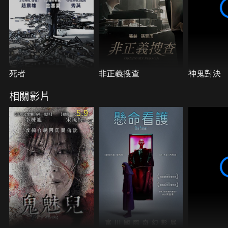
死者
非正義搜查
神鬼對決
相關影片
5.9