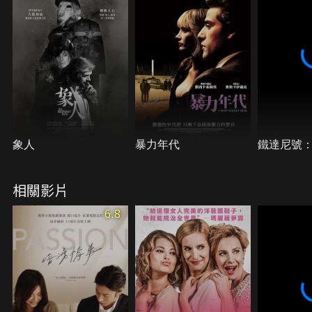
象人
暴力年代
鐵達尼號
相關影片
6.8