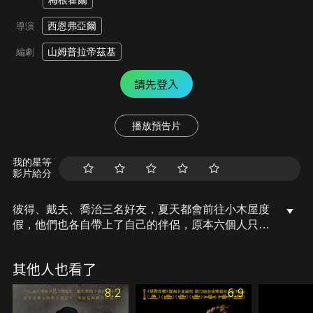
梅根霍爾
西恩弗亞爾
導演
山姆普拉帝茲基
編劇
請先登入
播放預告片
我的星等
影片給分
彼得、戴夫、喬治三名好友，夏天都會前往小木屋度
假，他們也各自帶上了自己的伴侶，原本六個人只是
想每年在小木屋度過一段美好的時光，殊不知一連串
誤會及曖昧外遇弄的場面一團糟，最後不歡而散，多
其他人也看了
年後彼得找上心理醫生戈登傾訴，並試圖找回六個人
當初的友誼。
8.2
6.9