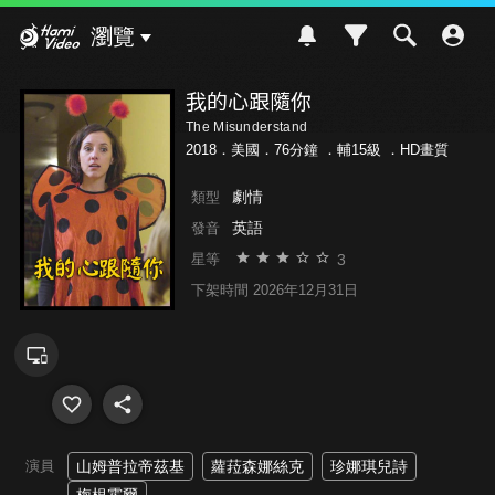
Hami Video
瀏覽
我的心跟隨你
The Misunderstand
2018．美國．76分鐘 ．
輔15級
．HD畫質
劇情
類型
英語
發音
3
星等
下架時間 2026年12月31日
演員
山姆普拉帝茲基
蘿菈森娜絲克
珍娜琪兒詩