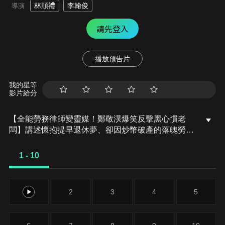
林順禮
李翰俊
導演
請先登入
播放預告片
我的星等
影片給分
【全能勞務律師變靈媒！鄭敬淏爆笑反擊黑心慣老
闆】講述懷抱提早退休夢、卻因炒幣破產的落魄勞務
律師「盧武鎮」，在意外被鋼筋砸中命懸一線時，竟
與神秘菩薩簽下「180天生命契約」！從此他被迫開
1 - 10
啟陰陽眼，在解決勞資糾紛的日常中，還要替含冤而
死的鬼魂討回公道。看這位沒運氣、沒眼力見的「拚
命三郎」，如何橫衝直撞地在人間與靈界之間化解工
1
2
3
4
5
安危機，展開一段爆笑又熱血的職場超渡之旅！