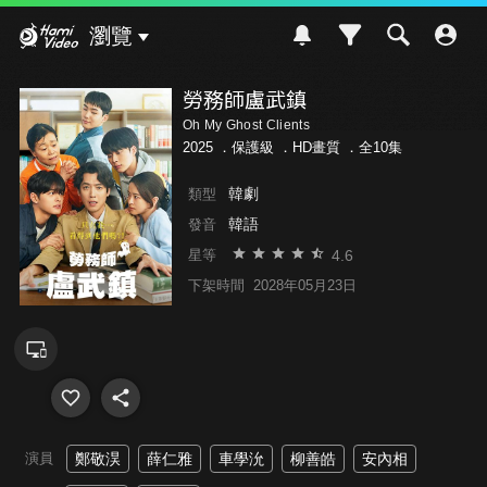
Hami Video
瀏覽
勞務師盧武鎮
Oh My Ghost Clients
2025 ．
保護級
．HD畫質 ．全10集
韓劇
類型
韓語
發音
4.6
星等
下架時間
2028年05月23日
演員
鄭敬淏
薛仁雅
車學沇
柳善皓
安內相