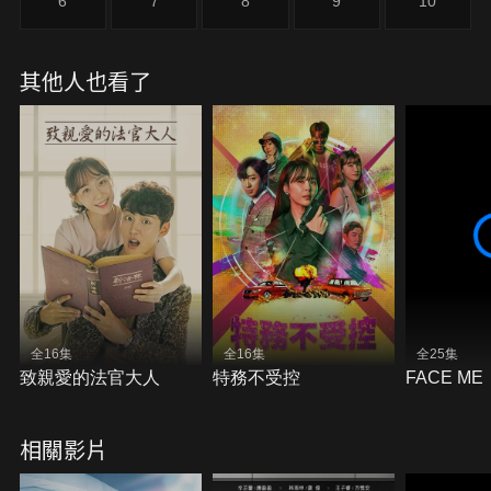
6
7
8
9
10
其他人也看了
全16集
全16集
全25集
致親愛的法官大人
特務不受控
FACE ME
相關影片