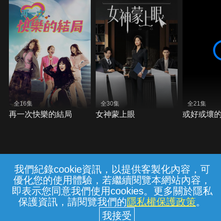
全16集
全30集
全21集
再一次快樂的結局
女神蒙上眼
或好或壞
我們紀錄cookie資訊，以提供客製化內容，可
{{notifyMsg}}
優化您的使用體驗，若繼續閱覽本網站內容，
常見問題
線上客服
服務條款
隱私權保護
即表示您同意我們使用cookies。更多關於隱私
保護資訊，請閱覽我們的
隱私權保護政策
。
中華電信股份有限公司個人家庭分公司
(統一編號：96979949) © 2026