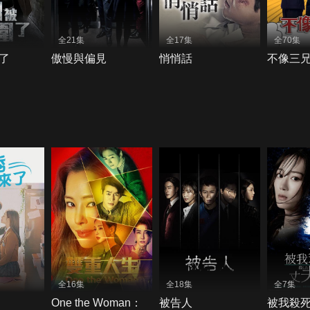
全21集
全17集
全70集
了
傲慢與偏見
悄悄話
不像三
全16集
全18集
全7集
One the Woman：
被告人
被我殺