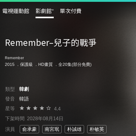
電視運動館
影劇館⁺
單次付費
Remember–兒子的戰爭
Remember
2015 ．
保護級
．HD畫質 ．全20集(部分免費)
類型
韓劇
發音
韓語
星等
4.4
下架時間
2028年08月14日
演員
俞承豪
南宮珉
朴誠雄
朴敏英