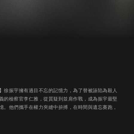
】徐振宇擁有過目不忘的記憶力，為了替被誣陷為殺人
義的檢察官李仁雅，從質疑到並肩作戰，成為振宇最堅
憶。他們攜手在權力夾縫中拚搏，在時間與遺忘賽跑，