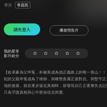
導演
李昌民
請先登入
播放預告片
我的星等
影片給分
【俞承豪為父申冤，朴敏英成為他正義路上的唯一靠山！！
犯的父親申冤成為了律師，與權勢貪腐正面對抗。與堅守正
強的後盾。就在逐步逼近真相時，卻發現自己正逐漸失去記
只為守護真相與心中那份信念與愛。