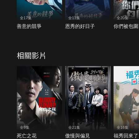
全17集
全13集
全20集
善意的競爭
恩秀的好日子
你們被包圍
相關影片
全9集
全21集
全16集
死亡之花
傲慢與偏見
福秀回來了