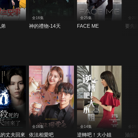
全16集
全25集
全20
兄弟
神的禮物-14天
FACE ME
要先
全16集
全14集
全19
死的丈夫回來
依法相愛吧
逆轉吧！大小姐
油膩的