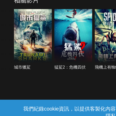
城市獵鯊
猛鯊2：危機四伏
飛機上有蜘
{{notifyMsg}}
我們紀錄cookie資訊，以提供客製化