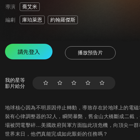
導演
喬艾米
編劇
庫珀萊恩
約翰羅傑斯
請先登入
播放預告片
我的星等
影片給分
地球核心因為不明原因停止轉動，導致存在於地球上的電磁
裝有心律調整器的32人，瞬間暴斃，舊金山大橋斷成二截
場被閃電擊碎…美國政府與軍方面臨此項危機，向頂尖一群
世界末日，他們真能完成如此艱鉅的任務嗎？