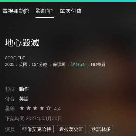
電視運動館
影劇館⁺
單次付費
地心毀滅
CORE, THE
2003．英國．134分鐘 ．
保護級
．
評分5.5
．HD畫質
類型
動作
發音
英語
星等
4.4
下架時間 2027年03月30日
演員
亞倫艾克哈特
希拉蕊史旺
狄諾林多