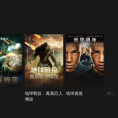
落
地球戰役：鳳凰巨人
地球過後
挪亞
傳說