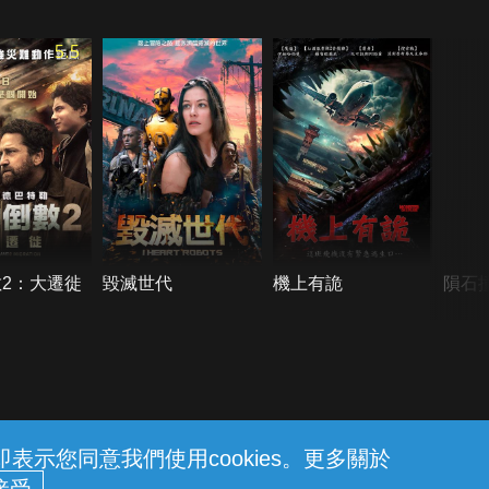
5.5
2：大遷徙
毀滅世代
機上有詭
隕石
示您同意我們使用cookies。更多關於