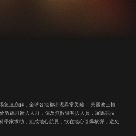
場急速崩解，全球各地都出現異常災難… 美國波士頓
，倫敦鴿群衝入人群，傷及無數遊客與人員，羅馬競技
科學家求助，組成地心航員，欲在地心引爆核彈，避免