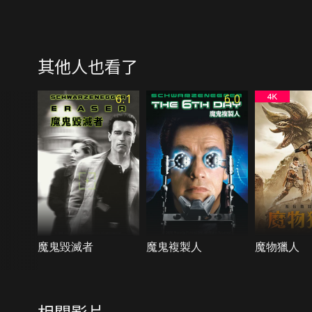
其他人也看了
6.1
6.0
魔鬼毀滅者
魔鬼複製人
魔物獵人
相關影片