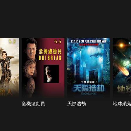
5.2
6.6
危機總動員
天際浩劫
地球殞