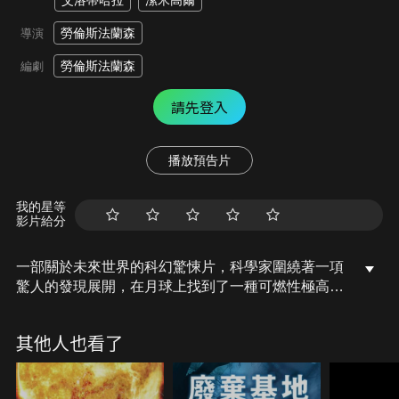
艾洛蒂哈拉
潔米高爾
勞倫斯法蘭森
導演
勞倫斯法蘭森
編劇
請先登入
播放預告片
我的星等
影片給分
一部關於未來世界的科幻驚悚片，科學家圍繞著一項
驚人的發現展開，在月球上找到了一種可燃性極高的
外星化石 ，這項發現引發了全球各方勢力的激烈爭
奪，包括了國際犯罪組織上海集團以及法國情報單
其他人也看了
位。