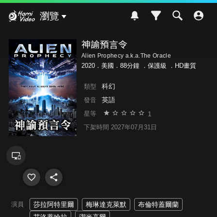
Hami Video
瀏覽
神諭預言令
Alien Prophecy a.k.a.The Oracle
2020．美國．88分鐘 ．
保護級
．HD畫質
科幻
類型
英語
發音
1
星等
下架時間 2027年07月31日
演員
莎拉阿特里爾
梅琳達克萊默
布倫特蓋爾蘭