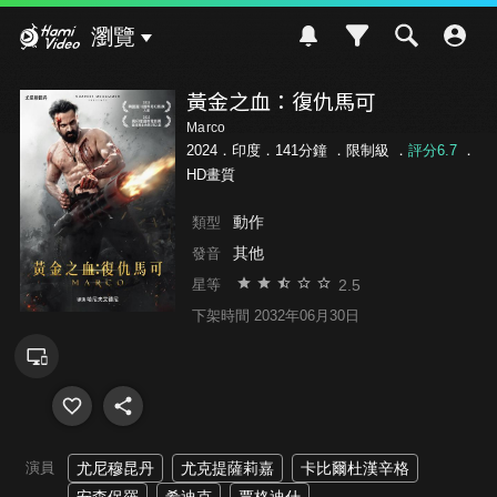
Hami Video
瀏覽
黃金之血：復仇馬可
Marco
2024．印度．141分鐘 ．
限制級
．
評分6.7
．
HD畫質
動作
類型
其他
發音
2.5
星等
下架時間 2032年06月30日
演員
尤尼穆昆丹
尤克提薩莉嘉
卡比爾杜漢辛格