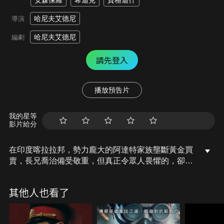
安森保羅
希迪克
賈格迪什
哈尼夫艾德尼
導演
哈尼夫艾德尼
編劇
請先登入
播放預告片
我的星等
影片給分
在印度喀拉拉邦，勢力龐大的阿達特家族壟斷黃金買
賣，長兄喬治備受敬重，但真正令眾人畏懼的，卻是
養子馬可，外表冷酷的他，將家人視為生命的重心，
特別是失明的弟弟維克多與女友瑪莉亞，當維克多慘
其他人也看了
遭殺害後，馬可與喬治立誓復仇，在暴力與陰謀的漩
渦中，馬可與瑪莉亞的感情也受到極大考驗。