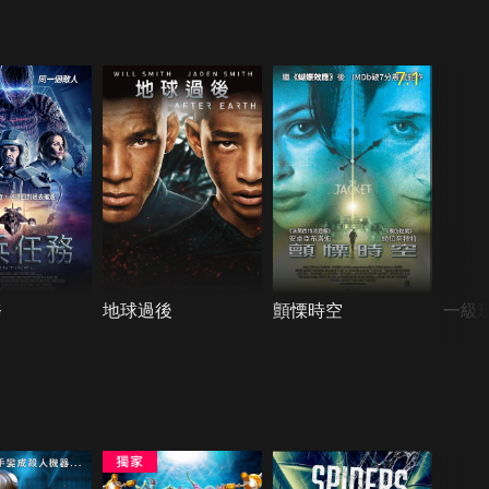
7.1
務
地球過後
顫慄時空
一級