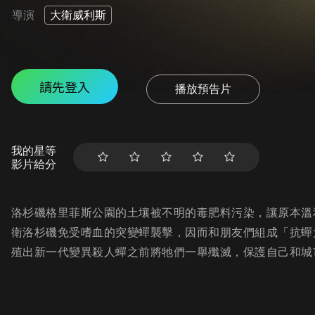
導演
大衛威利斯
請先登入
播放預告片
我的星等
影片給分
洛杉磯格里菲斯公園的土壤被不明的毒肥料污染，讓原本溫
衛洛杉磯免受嗜血的突變蟬襲擊，因而和朋友們組成「抗蟬
殖出新一代變異殺人蟬之前將牠們一舉殲滅，保護自己和城