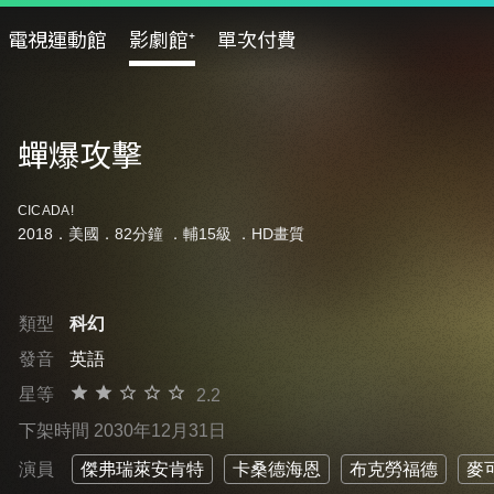
電視運動館
影劇館⁺
單次付費
蟬爆攻擊
CICADA!
2018．美國．82分鐘 ．
輔15級
．HD畫質
類型
科幻
發音
英語
星等
2.2
下架時間 2030年12月31日
演員
傑弗瑞萊安肯特
卡桑德海恩
布克勞福德
麥