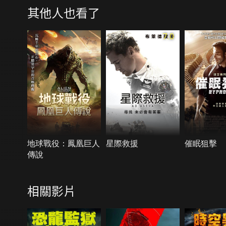
其他人也看了
7.0
地球戰役：鳳凰巨人
星際救援
催眠狙擊
傳說
相關影片