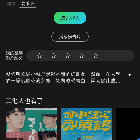
姜秉辰
導演
請先登入
播放預告片
我的星等
影片給分
俊晞與拓從小就是形影不離的好朋友，然而，在大學
的一場戲劇公演之後，拓向俊晞告白，兩人從此成為
戀人，事實上，拓早已將對俊晞的情感深藏心中許
久，他們開始了一段秘密交往，但面對各種現實的考
其他人也看了
驗與阻礙，兩人的關係也迎來巨大的試煉，這是一部
凝聚青春光輝與淡淡憂傷的、酸甜動人的初戀愛情故
事。