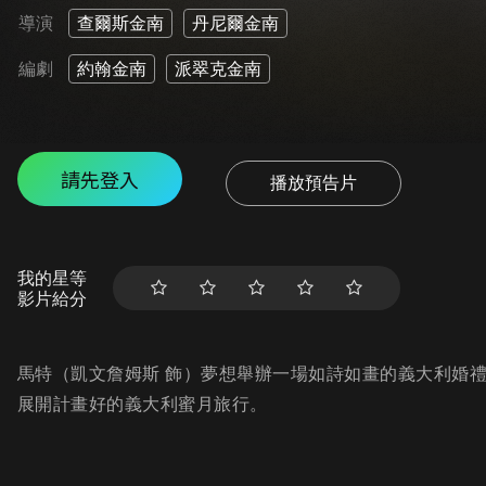
導演
查爾斯金南
丹尼爾金南
編劇
約翰金南
派翠克金南
請先登入
播放預告片
我的星等
影片給分
馬特（凱文詹姆斯 飾）夢想舉辦一場如詩如畫的義大利婚
展開計畫好的義大利蜜月旅行。