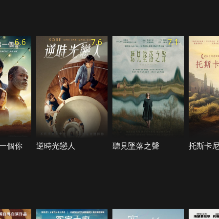
6.6
7.6
7.1
一個你
逆時光戀人
聽見墜落之聲
托斯卡