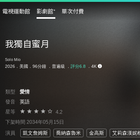
電視運動館
影劇館⁺
單次付費
我獨自蜜月
Solo Mio
2026．美國．96分鐘 ．
普遍級
．
評分6.8
．4K
類型
愛情
發音
英語
星等
4.2
下架時間 2034年05月15日
演員
凱文詹姆斯
喬納森魯米
金高斯
艾莉森漢妮