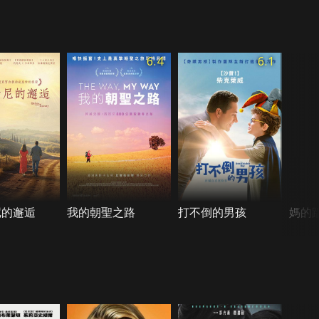
6.4
6.1
尼的邂逅
我的朝聖之路
打不倒的男孩
媽的