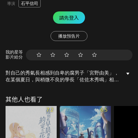
石平信司
導演
請先登入
播放預告片
我的星等
影片給分
對自己的秀氣長相感到自卑的腐男子「宮野由美」，
在某個夏日，與稍微不良的學長「佐佐木秀鳴」相遇
了。由借BL漫畫而開始，兩人的距離隨著季節更迭越
來越近，那是名為互相「喜歡」的心情。直到佐佐木
其他人也看了
就要畢業了，只能彼此珍惜著上下學時的獨處時
光……面對這樣的改變他們兩人的關係會如何變化
7.2
6.5
呢？