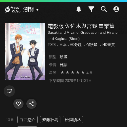
Hami Video
瀏覽
電影版 佐佐木與宮野 畢業篇
Sasaki and Miyano: Graduation and Hirano
and Kagiura (Short)
2023．日本．60分鐘 ．
保護級
．HD畫質
動畫
類型
日語
發音
4.8
星等
下架時間 2026年12月31日
演員
白井悠介
齊藤壯馬
松岡禎丞