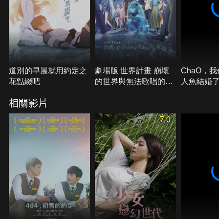
道別的早晨就用約定之
劇場版 世界計畫 崩壞
ChaO，
花點綴吧
的世界與無法歌唱的初
人魚結婚
音未來
相關影片
7.0