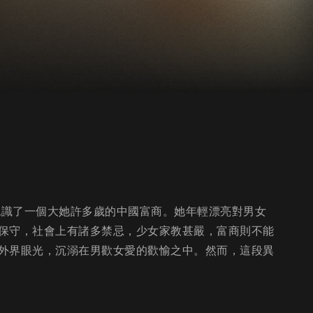
認識了一個大她許多歲的中國富商。她年輕漂亮對男女
保守，社會上有諸多禁忌，少女家教甚嚴，富商則不能
外界眼光，沉溺在男歡女愛的歡愉之中。然而，這段異