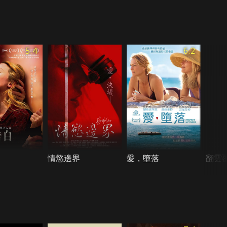
5.4
6.2
白
情慾邊界
愛，墮落
翻雲