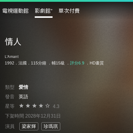
電視運動館
影劇館⁺
單次付費
情人
L'Amant
1992．法國．115分鐘 ．
輔15級
．
評分6.9
．HD畫質
類型
愛情
發音
英語
星等
4.3
下架時間 2028年12月31日
演員
梁家輝
珍瑪琪