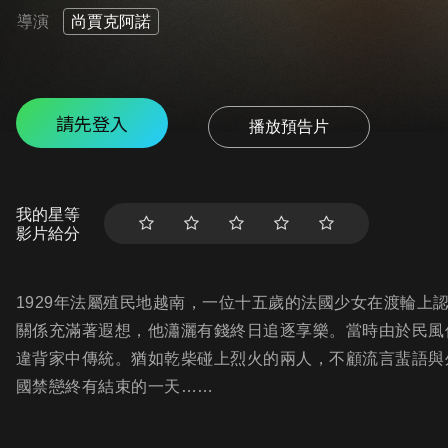
導演
尚賈克阿諾
請先登入
播放預告片
我的星等
影片給分
1929年法屬殖民地越南，一位十五歲的法國少女在渡輪上
關係充滿著遐想，他瀟灑有錢終日追逐享樂。當時由於民風
違背家中傳統。猶如乾柴碰上烈火的兩人，不顧流言蜚語與
國禁戀終有結束的一天……