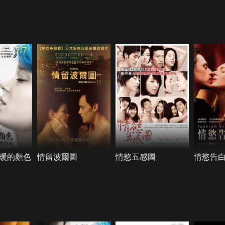
7.7
暖的顏色
情留波爾圖
情慾五感圖
情慾告