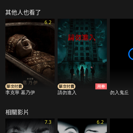
人，席妮被迫再度面對過去的恐怖夢魘，下定決心要
其他人也看了
徹底終結這場血腥的惡夢。
6.2
李克寧 墓乃伊
請勿進入
勿入鬼丘
相關影片
7.3
6.2