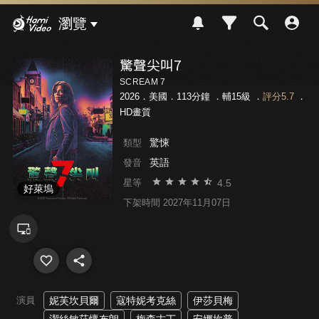
Hami Video
瀏覽
驚聲尖叫7
SCREAM 7
2026．美國．113分鐘 ．
輔15級
．
評分5.7
．
HD畫質
驚悚
類型
英語
發音
4.5
星等
好萊塢
下架時間 2027年11月07日
演員
妮芙坎貝爾
寇特妮考克絲
伊莎貝梅