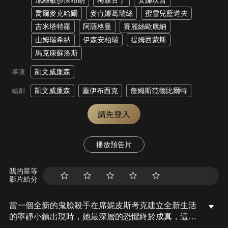
潔絲敏莎懷布朗
梅森古丁
安娜坎普
喬爾麥克哈爾
麥肯娜葛瑞絲
蜜雪兒藍道夫
吉米塔特羅
阿薩格曼
賽麗絲歐康納
山姆瑞希納
伊森安柏瑞
提姆西蒙斯
馬克康蘇洛斯
凱文威廉森
導演
凱文威廉森
蓋伊布西克
詹姆斯范德比爾特
編劇
請先登入
播放預告片
我的星等
影片給分
當一個全新的鬼臉殺手在席妮皮斯考克建立全新生活
的寧靜小鎮出現時，她最深層的恐懼終於成真，這次
她的女兒成為鬼臉殺手的下一個目標。為了保護家