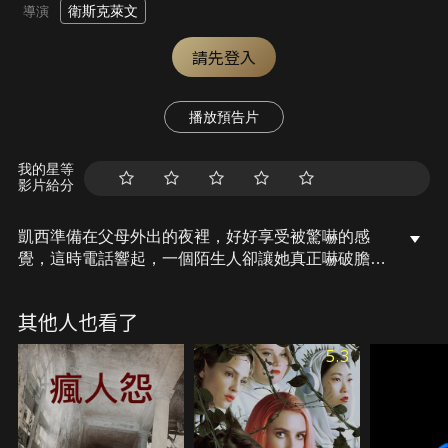
衛斯克萊文
導演
請先登入
播放預告片
我的星等
影片給分
凱西準備在父母外出的夜裡，好好享受被驚嚇的感
覺，這時電話響起，一個陌生人卻讓她真正嚇破膽，
因為他知道她的一舉一動，甚至在她面前活生生將她
男友殺死，最後連她自己都難逃死亡的魔掌!
其他人也看了
5.3