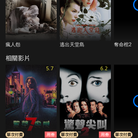
瘋人怨
逃出天堂島
奪命棺2
相關影片
5.7
6.2