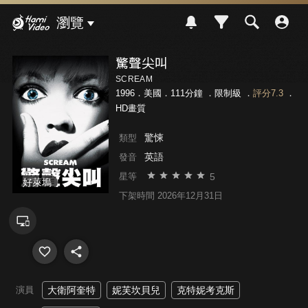
Hami Video
瀏覽
驚聲尖叫
SCREAM
1996．美國．111分鐘 ．
限制級
．
評分7.3
．
HD畫質
驚悚
類型
英語
發音
5
星等
好萊塢
下架時間 2026年12月31日
演員
大衛阿奎特
妮芙坎貝兒
克特妮考克斯