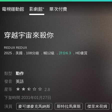
電視運動館
影劇館⁺
單次付費
穿越宇宙來殺你
REDUX REDUX
2025．美國．108分鐘 ．
輔12級
．
評分6.3
．HD畫質
類型
動作
發音
英語
星等
2.8
下架時間 2031年01月27日
演員
麥可娜麥克馬納斯
斯特拉馬庫斯
傑里米荷姆