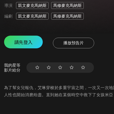
導演
凱文麥克馬納斯
馬修麥克馬納斯
編劇
凱文麥克馬納斯
馬修麥克馬納斯
請先登入
播放預告片
我的星等
影片給分
為了幫女兒報仇，艾琳穿梭於多重宇宙之間，一次又一次地
人性也開始消磨殆盡。直到她在某個時空中救下了女孩米亞