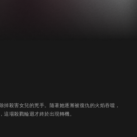
除掉殺害女兒的兇手。隨著她逐漸被復仇的火焰吞噬，
，這場殺戮輪迴才終於出現轉機。