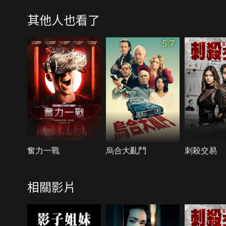
其他人也看了
5.7
奮力一戰
烏合大亂鬥
刺殺交易
相關影片