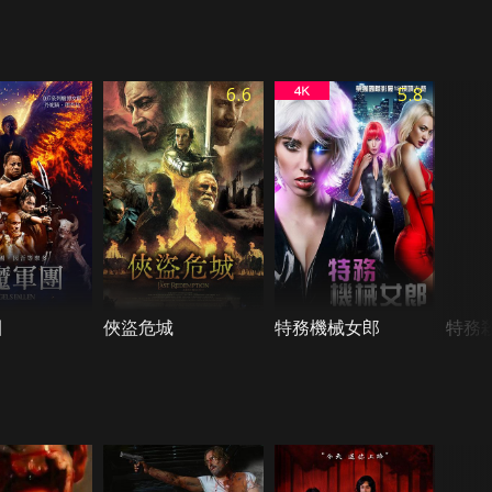
6.6
5.8
團
俠盜危城
特務機械女郎
特務