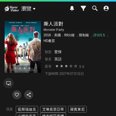
Hami Video
瀏覽
撕人派對
Monster Party
2018．美國．89分鐘 ．
限制級
．
評分5.5
．
HD畫質
驚悚
類型
英語
發音
3.4
星等
下架時間 2027年07月31日
演員
藍斯瑞迪克
艾琳莫里亞蒂
羅賓東尼