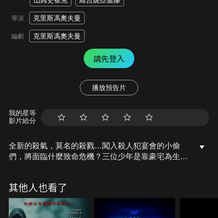
山姆史崔克
維吉妮亞嘉娜
克里斯馮奧夫曼
導演
克里斯馮奧夫曼
編劇
請先登入
播放預告片
我的星等
影片給分
全新的殺氣，莫名的殺戮…闖入殺人犯宴會的小偷
們，將面臨什麼致命危機？三位少年是靠豪宅為生的
偷竊寄生蟲，卡斯柏需要幫父親償還鉅額賭債而相中
一個豪宅派對下手，與會賓客在如同諮商懺悔的氛圍
其他人也看了
中用餐，突如其來的意外讓血腥味蔓延，血紅色是這
場派對唯一的主題色！