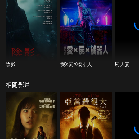
陰影
愛X屍X機器人
屍人宴
相關影片