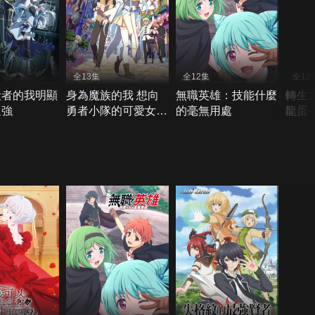
全13集
全12集
全12
殺者的我明顯
身為魔族的我 想向
無職英雄：技能什麼
轉生
還強
勇者小隊的可愛女孩
的毫無用處
龍蛋
告白
強