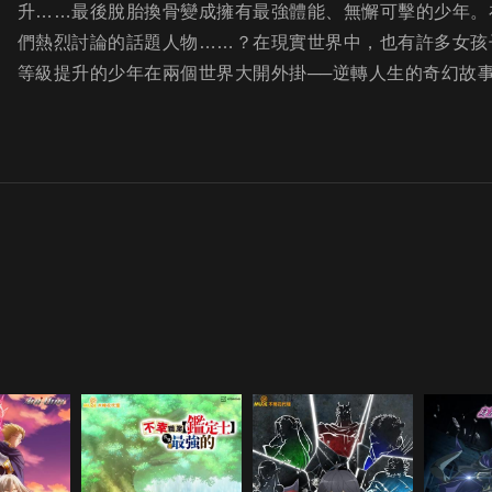
升……最後脫胎換骨變成擁有最強體能、無懈可擊的少年。
們熱烈討論的話題人物……？在現實世界中，也有許多女孩
等級提升的少年在兩個世界大開外掛──逆轉人生的奇幻故