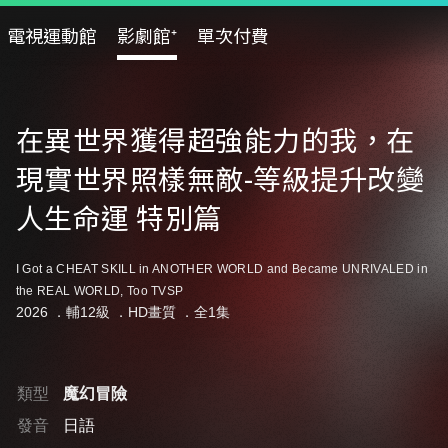
電視運動館
影劇館⁺
單次付費
在異世界獲得超強能力的我，在
現實世界照樣無敵-等級提升改變
人生命運 特別篇
I Got a CHEAT SKILL in ANOTHER WORLD and Became UNRIVALED in
the REAL WORLD, Too TVSP
2026 ．
輔12級
．HD畫質 ．全1集
類型
魔幻冒險
發音
日語