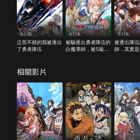
全12集
全12集
全12集
泛而不精的我被逐出
被驅逐出勇者隊伍的
被逐出隊伍
了勇者隊伍
白魔導師，被S級冒
師，其實是
險者撿到
相關影片