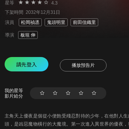
星等
4.3
下架時間
2032年12月31日
演員
松岡禎丞
鬼頭明里
前田佳織里
導演
板垣 伸
請先登入
播放預告片
我的星等
影片給分
主角天上優夜是個從小便飽受殘忍對待的少年，在他對人生
頭，是凶惡魔物橫行的大魔境。第一次進入異世界的優夜，