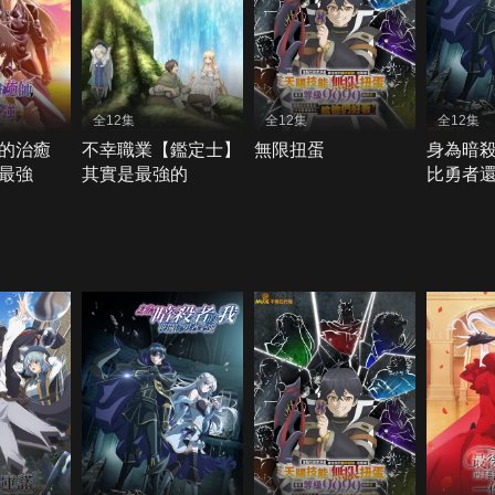
全12集
全12集
全12集
的治癒
不幸職業【鑑定士】
無限扭蛋
身為暗
最強
其實是最強的
比勇者