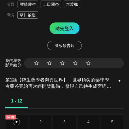
演員
豐崎愛生
上田麗奈
本渡楓
草川啟造
導演
請先登入
播放預告片
我的星等
影片給分
第1話【轉生藥學者與異世界】，世界頂尖的藥學學
者藥谷完治再次睜開雙眼時，發現自己轉生成宮廷藥
師的名門，梅德西斯家的次子，法馬．梅德西斯。他
在轉生後的能力「神術」也隨之覺醒，並在家庭教師
1 - 12
艾倫底下學習力量的使用方式，卻發現法馬的神術遠
遠超乎常
免費
1
2
3
4
5