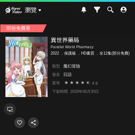
Hami Video
瀏覽
部份免費看
異世界藥局
Parallel World Pharmacy
2022 ．
保護級
．HD畫質 ．全12集(部分免費)
魔幻冒險
類型
日語
發音
4.6
星等
下架時間
2029年06月30日