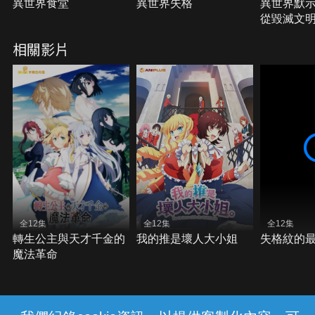
異世界食堂
異世界失格
異世界默示
從毀滅文
界
相關影片
全12集
全12集
全12集
轉生公主與天才千金的
我的推是壞人大小姐
失格紋的
魔法革命