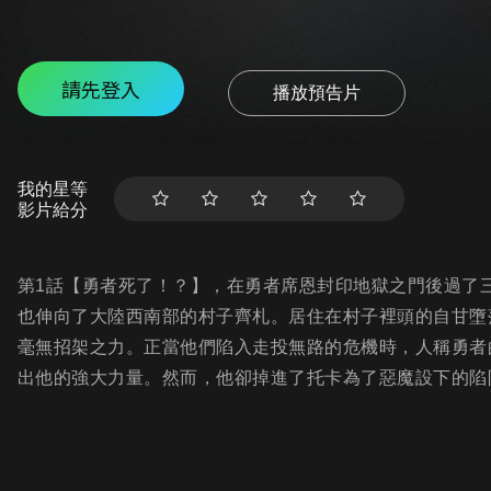
請先登入
播放預告片
我的星等
影片給分
第1話【勇者死了！？】，在勇者席恩封印地獄之門後過了
也伸向了大陸西南部的村子齊札。居住在村子裡頭的自甘墮
毫無招架之力。正當他們陷入走投無路的危機時，人稱勇者
出他的強大力量。然而，他卻掉進了托卡為了惡魔設下的陷