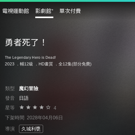
電視運動館
影劇館⁺
單次付費
勇者死了！
The Legendary Hero is Dead!
2023 ．
輔12級
．HD畫質 ．全12集(部分免費)
類型
魔幻冒險
發音
日語
星等
4
下架時間
2028年04月06日
導演
久城利甕