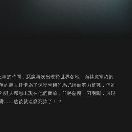
三年的時間，惡魔再次出現於世界各地，而其魔掌終於
落的農夫托卡為了保護青梅竹馬尤娜而努力奮戰，但卻
的男人席恩出現在他們面前，並將惡魔一刀兩斷，展現
阱……然後就這麼死掉了！？