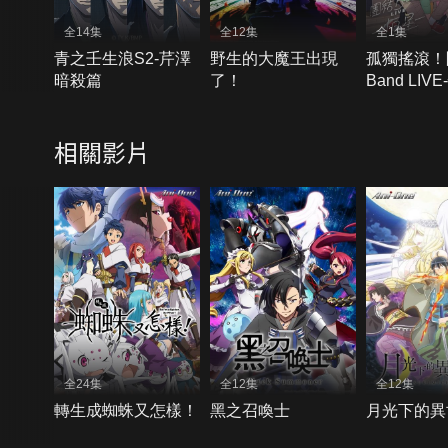
全14集
全12集
全1集
青之壬生浪S2-芹澤
野生的大魔王出現
孤獨搖滾！
暗殺篇
了！
Band LIV
相關影片
全24集
全12集
全12集
轉生成蜘蛛又怎樣！
黑之召喚士
月光下的異