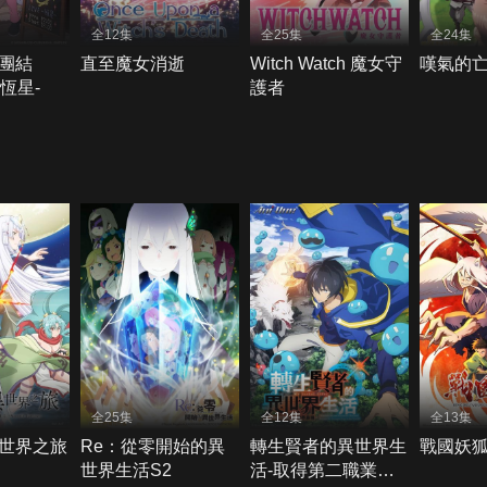
全12集
全25集
全24集
團結
直至魔女消逝
Witch Watch 魔女守
嘆氣的
E-恆星-
護者
全25集
全12集
全13集
世界之旅
Re：從零開始的異
轉生賢者的異世界生
戰國妖
世界生活S2
活-取得第二職業，