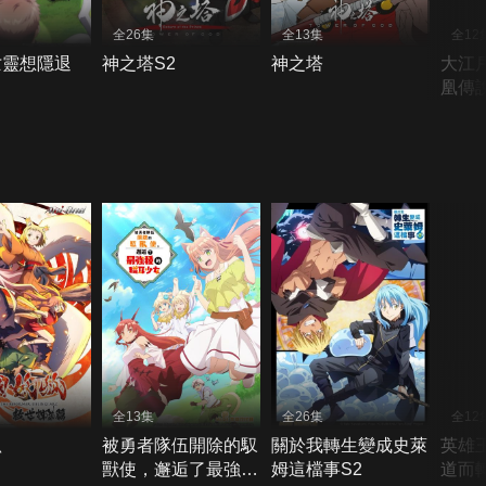
全26集
全13集
全12
亡靈想隱退
神之塔S2
神之塔
大江
凰傳
全13集
全26集
全12
狐
被勇者隊伍開除的馭
關於我轉生變成史萊
英雄
獸使，邂逅了最強種
姆這檔事S2
道而