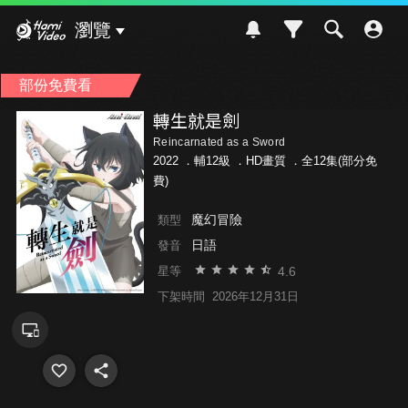
Hami Video
瀏覽
部份免費看
轉生就是劍
Reincarnated as a Sword
2022 ．
輔12級
．HD畫質 ．全12集(部分免
費)
魔幻冒險
類型
日語
發音
4.6
星等
下架時間
2026年12月31日