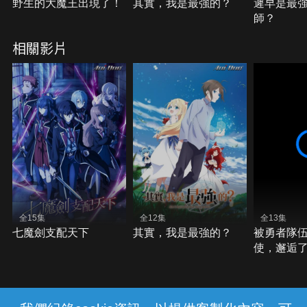
野生的大魔王出現了！
其實，我是最強的？
遲早是最
師？
相關影片
全15集
全12集
全13集
七魔劍支配天下
其實，我是最強的？
被勇者隊
使，邂逅
耳少女