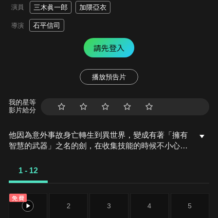
演員
三木眞一郎
加隈亞衣
石平信司
導演
請先登入
播放預告片
我的星等
影片給分
他因為意外事故身亡轉生到異世界，變成有著「擁有
智慧的武器」之名的劍，在收集技能的時候不小心闖
進會奪走魔力的「乾涸之森」。一動也不能動的他，
與被魔獸攻擊的黑貓族少女芙蘭相遇，芙蘭回應劍要
1 - 12
她把自己當作力量的呼喚，拿起那把劍擊退魔獸。兩
人成為劍和裝備者，芙蘭稱呼他為“師父”。就這樣，
免費
芙蘭開始邁向進化的旅程。
1
2
3
4
5