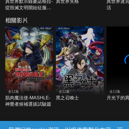
異世界默示錄麥諾格拉-
異世界失格
異世界迷
從毀滅文明開始征服世
活
界
相關影片
全12集
全12集
全12集
肌肉魔法使-MASHLE-
黑之召喚士
月光下的
神覺者候補選拔試驗篇