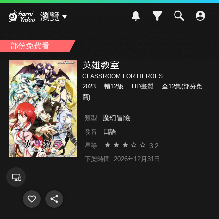
Hami Video
瀏覽
部份免費看
英雄教室
CLASSROOM FOR HEROES
2023 ．
輔12級
．HD畫質 ．全12集(部分免
費)
魔幻冒險
類型
日語
發音
3.2
星等
下架時間
2026年12月31日