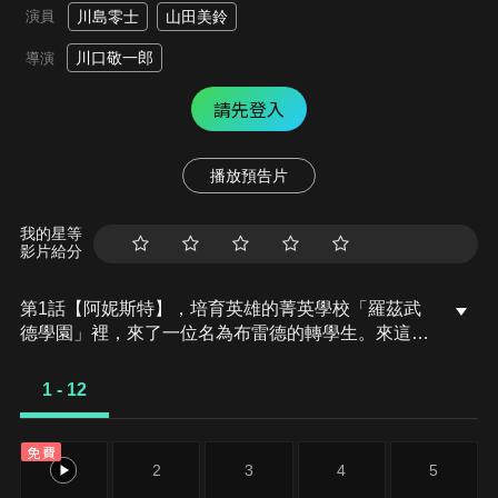
演員
川島零士
山田美鈴
川口敬一郎
導演
請先登入
播放預告片
我的星等
影片給分
第1話【阿妮斯特】，培育英雄的菁英學校「羅茲武
德學園」裡，來了一位名為布雷德的轉學生。來這裡
交朋友的他，其行為無視於學生間的平衡，被學園的
女帝阿妮斯特盯上。但是，他以壓倒性的戰鬥力讓四
1 - 12
周的人鴉雀無聲！因為他的真實身分，就是過去於魔
王一戰，拯救了世界的前勇者！
免費
1
2
3
4
5