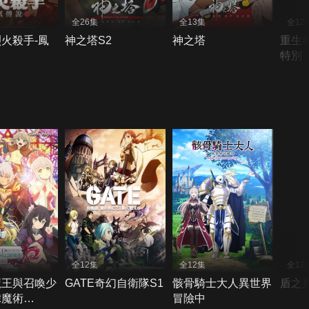
全26集
全13集
全12
火殺手-鳳
神之塔S2
神之塔
重生
特別
全12集
全12集
全12
魔王與召喚少
GATE奇幻自衛隊S1
骸骨騎士大人異世界
盾之
隸魔術
冒險中