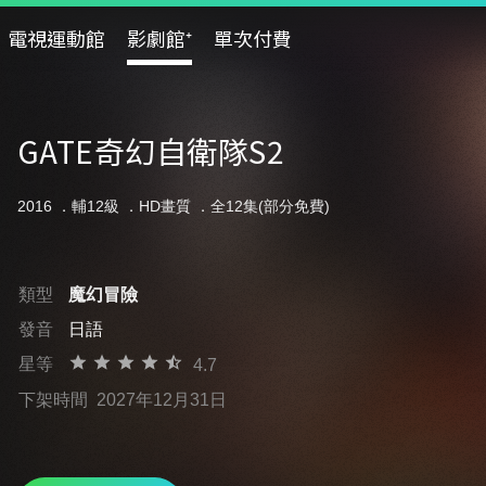
電視運動館
影劇館⁺
單次付費
GATE奇幻自衛隊S2
2016 ．
輔12級
．HD畫質 ．全12集(部分免費)
類型
魔幻冒險
發音
日語
星等
4.7
下架時間
2027年12月31日