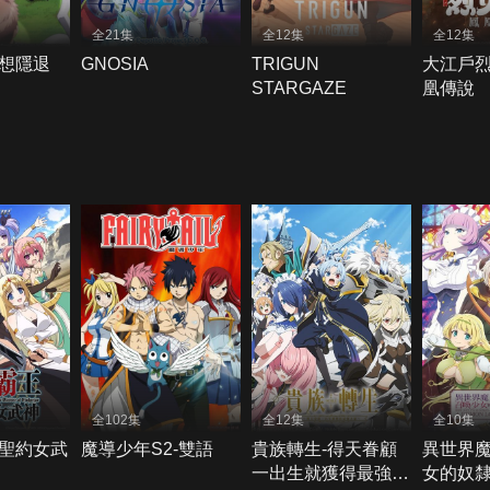
全21集
全12集
全12集
想隱退
GNOSIA
TRIGUN
大江戶烈
STARGAZE
凰傳說
全102集
全12集
全10集
聖約女武
魔導少年S2-雙語
貴族轉生-得天眷顧
異世界
一出生就獲得最強力
女的奴