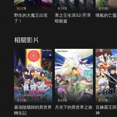
全12集
全14集
全24集
野生的大魔王出現
青之壬生浪S2-芹澤
嘆氣的亡靈
了！
暗殺篇
相關影片
全13集
全12集
全12集
最強陰陽師的異世界
月光下的異世界之旅
百鍊霸王與
轉生記
神