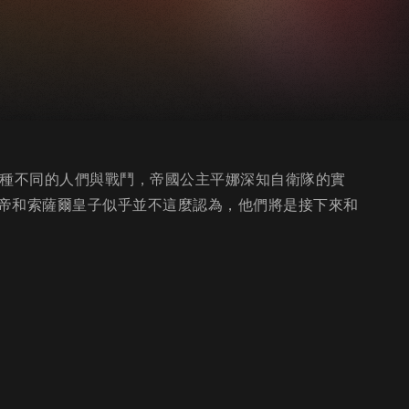
各種不同的人們與戰鬥，帝國公主平娜深知自衛隊的實
帝和索薩爾皇子似乎並不這麼認為，他們將是接下來和