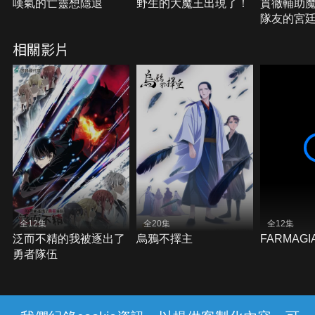
嘆氣的亡靈想隱退
野生的大魔王出現了！
貫徹輔助
隊友的宮
遭驅逐後
相關影片
冒險者
全12集
全20集
全12集
泛而不精的我被逐出了
烏鴉不擇主
FARMAG
勇者隊伍