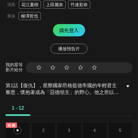
演員
花江夏樹
上田麗奈
竹達彩奈
柳澤哲也
導演
請先登入
播放預告片
我的星等
影片給分
第1話【復仇】，星際國家昂格藍德帝國的年輕君主
黎恩，懷抱著成為「惡德領主」的野心。他之所以有
這種念頭，是因為前世為人善良卻沒有好報，最終只
能悲慘離世，使他打算對前世進行復仇……！曾在黑
1 - 12
心職場上班，受到惡劣上司欺壓的【我】，卻依然願
意為了心愛的妻子與女兒不辭辛勞，每天努力工作。
免費
然而就在某一天，【我】發現原本一直深信不疑的妻
1
2
3
4
5
子竟然背叛了【我】，還將所有責任推到【我】身