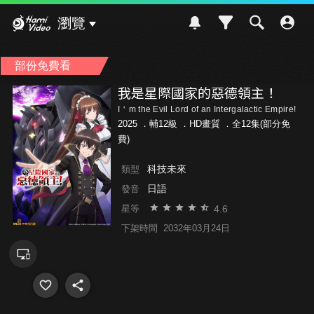
Hami Video
瀏覽
部份免費看
我是星際國家的惡德領主！
I＇m the Evil Lord of an Intergalactic Empire!
2025 ．
輔12級
．HD畫質 ．全12集(部分免
費)
科技未來
類型
日語
發音
4.6
星等
下架時間
2032年03月24日