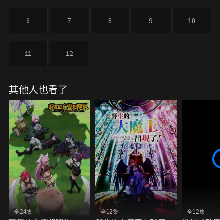
上，無情地向【我】提出離婚要求。隨後，【我】還
被迫背上侵吞公款的黑鍋而被公司解雇，就在【我】
6
7
8
9
10
絕望不已，即將悲慘地斷氣時，全新人生的引路人突
然現身。他答應讓我轉生到異世界，成為科幻世界中
統治行星的領主兒子。於是【我】帶著前世的記憶，
11
12
操縱艾比德蹂躪敵軍艦隊。
其他人也看了
全24集
全12集
全12集