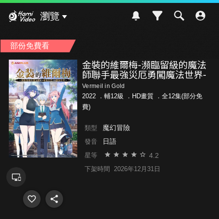
Hami Video
瀏覽
部份免費看
金裝的維爾梅-瀕臨留級的魔法
師聯手最強災厄勇闖魔法世界-
Vermeil in Gold
2022 ．
輔12級
．HD畫質 ．全12集(部分免
費)
魔幻冒險
類型
日語
發音
4.2
星等
下架時間
2026年12月31日