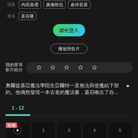
演員
內田真禮
廣瀨裕也
倉持若菜
直谷隆
導演
請先登入
播放預告片
我的星等
影片給分
奧爾提基亞魔法學院生亞爾特一直無法與使魔結下契
約。他偶然發現一本古老的魔法書，還召喚出了自稱
惡魔維爾梅⋯
1 - 12
免費
1
2
3
4
5