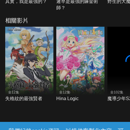
其實，我是最強的？
遲早是最強的鍊金術
野生的大
師？
相關影片
全12集
全12集
全102集
失格紋的最強賢者
Hina Logic
魔導少年S