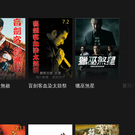
7.4
7.2
殺無赦
盲劍客血染太鼓祭
獵巫煞星
黃飛
7.1