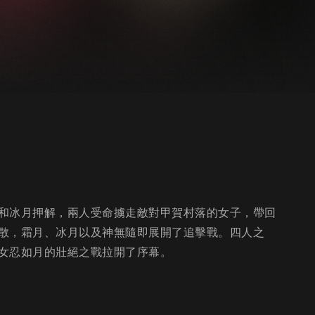
和冰月押解，兩人受命擄走敵對甲賀村落的女子，帶回
散，霜月、冰月以及神無隨即展開了追擊戰。四人之
女忍如月的壯絕之戰拉開了序幕。