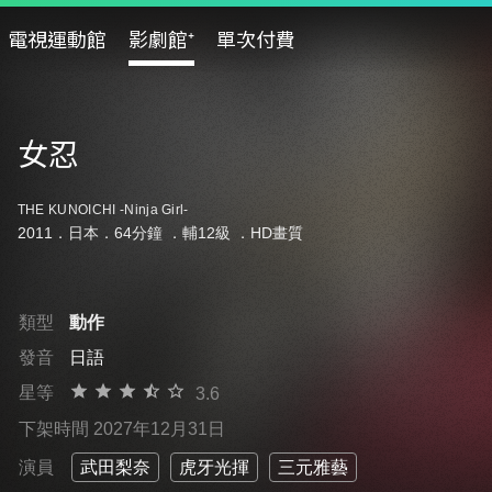
電視運動館
影劇館⁺
單次付費
女忍
THE KUNOICHI -Ninja Girl-
2011．日本．64分鐘 ．
輔12級
．HD畫質
類型
動作
發音
日語
星等
3.6
下架時間 2027年12月31日
演員
武田梨奈
虎牙光揮
三元雅藝